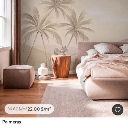
22
.00
$
/m²
36
.67
$
/m²
Palmeras