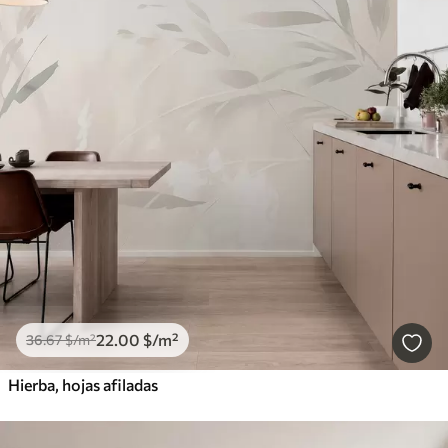
22
.00
$
/m²
36
.67
$
/m²
Hierba, hojas afiladas