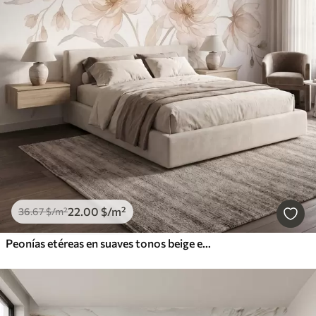
22
.00
$
/m²
36
.67
$
/m²
Peonías etéreas en suaves tonos beige empolvado