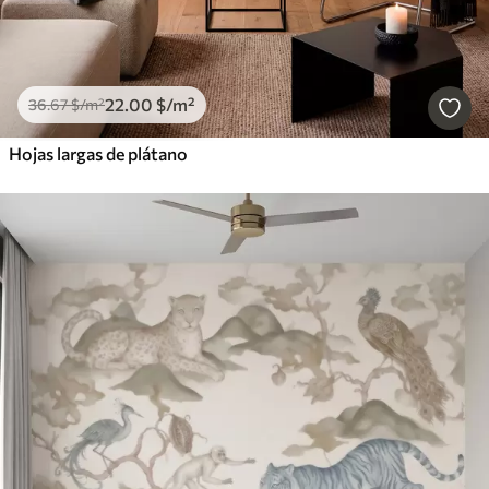
22
.00
$
/m²
36
.67
$
/m²
Hojas largas de plátano