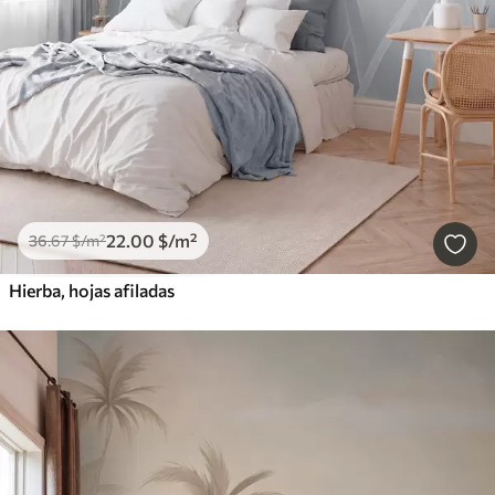
22
.00
$
/m²
36
.67
$
/m²
Hierba, hojas afiladas