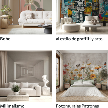
Boho
al estilo de graffiti y arte
callejero
Milimalismo
Fotomurales Patrones