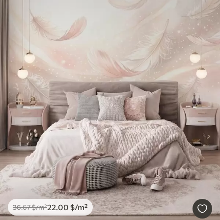
22
.00
$
/m²
36
.67
$
/m²