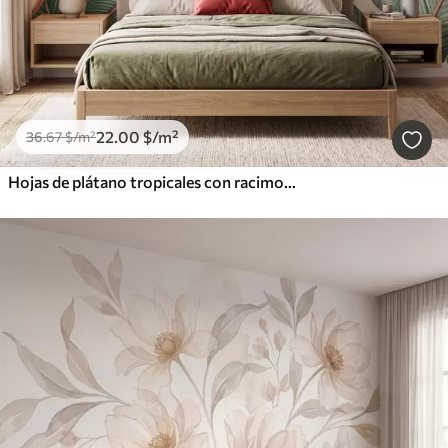
22
.00
$
/m²
36
.67
$
/m²
Hojas de plátano tropicales con racimos de bayas de café rojas, estilo acuarela