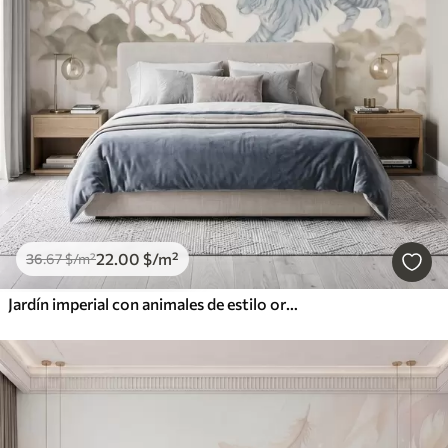
22
.00
$
/m²
36
.67
$
/m²
Jardín imperial con animales de estilo oriental: mono, leopardo, tigre, pavo real y garza