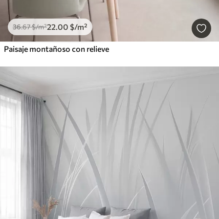
22
.00
$
/m²
36
.67
$
/m²
Paisaje montañoso con relieve