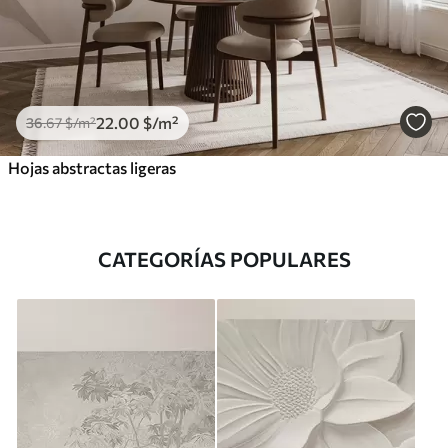
22
.00
$
/m²
36
.67
$
/m²
Hojas abstractas ligeras
CATEGORÍAS POPULARES