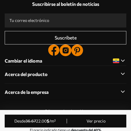
Suscribirse al boletín de noticias
Suscríbete
Cambiar el idioma
Acerca del producto
Acerca de la empresa
Editar permisos de cookies
© 2011-2026 Uwalls . Todos los derechos reservados.
desde
36
.67
22
.00
$
/m²
Ver precio
Gestionado por KLW Sp. z o.o. CIF: PL9223057591.
El precio indicado tiene un
descuento del 40%