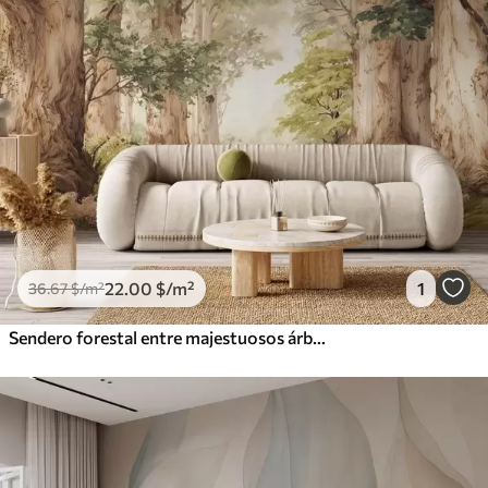
22
.00
$
/m²
1
36
.67
$
/m²
Sendero forestal entre majestuosos árboles en estilo acuarela