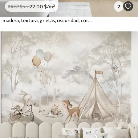
22
.00
$
/m²
2
36
.67
$
/m²
madera, textura, grietas, oscuridad, corteza, superficie