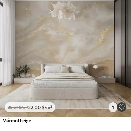
22
.00
$
/m²
1
36
.67
$
/m²
Mármol beige