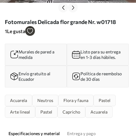
Fotomurales Delicada flor grande Nr. w01718
1
Le gusta
Murales de pared a
Listo para su entrega
medida
en 1-3 días hábiles.
Envío gratuito al
Política de reembolso
Ecuador
de 30 días
Acuarela
Neutros
Flora y fauna
Pastel
Arte lineal
Pastel
Capricho
Acuarela
Especificaciones y material
Entrega y pago