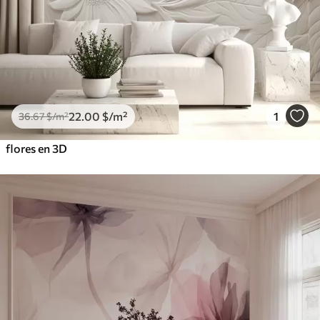
22
.00
$
/m²
1
36
.67
$
/m²
flores en 3D