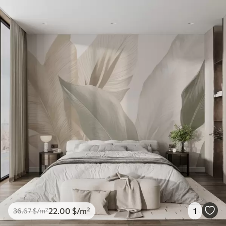
22
.00
$
/m²
1
36
.67
$
/m²