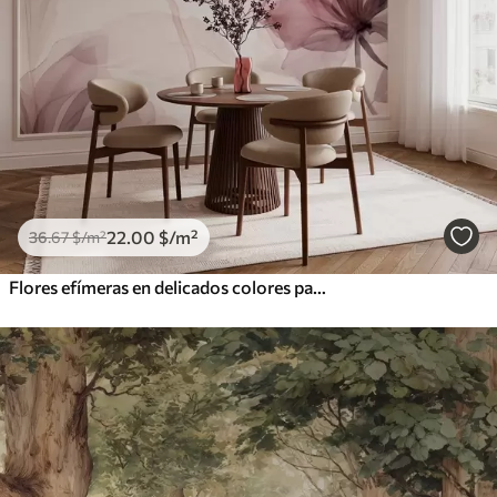
22
.00
$
/m²
36
.67
$
/m²
Flores efímeras en delicados colores pastel