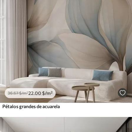
22
.00
$
/m²
36
.67
$
/m²
Pétalos grandes de acuarela