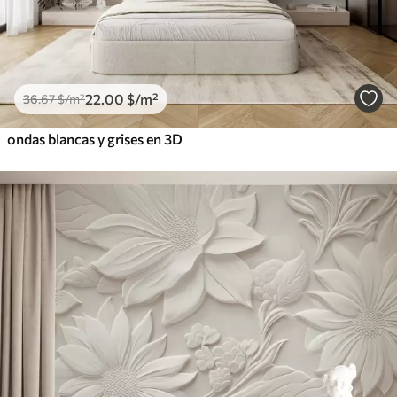
22
.00
$
/m²
36
.67
$
/m²
ondas blancas y grises en 3D