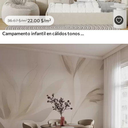
22
.00
$
/m²
36
.67
$
/m²
Campamento infantil en cálidos tonos beige, con tienda de campaña y animales del bosque