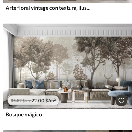
Arte floral vintage con textura, ilustraciones de delicadas flores y hojas de jardín en estilo dibujo, suaves tonos pastel beige y sepia
22
.00
$
/m²
36
.67
$
/m²
Bosque mágico