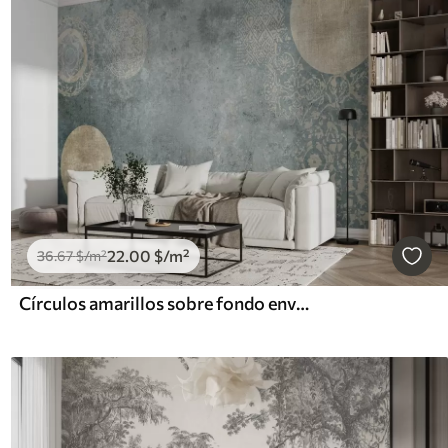
22
.00
$
/m²
36
.67
$
/m²
Círculos amarillos sobre fondo envejecido