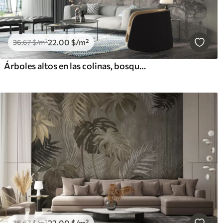
22
.00
$
/m²
36
.67
$
/m²
Árboles altos en las colinas, bosque en la niebla
22
.00
$
/m²
36
.67
$
/m²