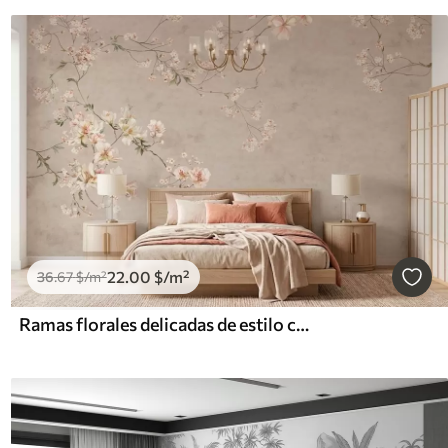
22
.00
$
/m²
36
.67
$
/m²
Ramas florales delicadas de estilo chinoiserie sobre fondo claro