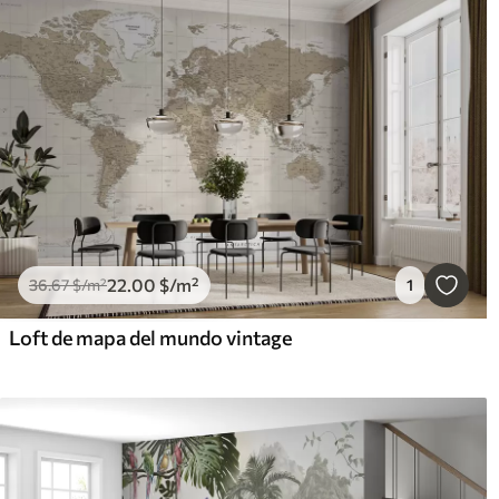
22
.00
$
/m²
36
.67
$
/m²
1
Loft de mapa del mundo vintage