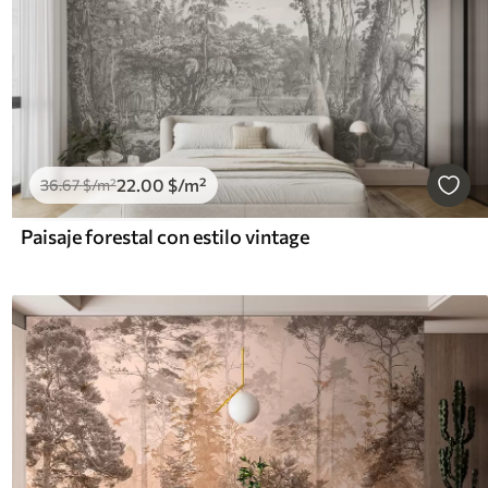
22
.00
$
/m²
36
.67
$
/m²
Paisaje forestal con estilo vintage