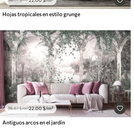
Hojas tropicales en estilo grunge
22
.00
$
/m²
36
.67
$
/m²
Antiguos arcos en el jardín