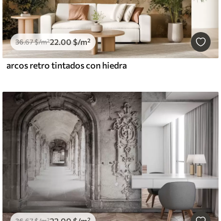
22
.00
$
/m²
36
.67
$
/m²
arcos retro tintados con hiedra
22
.00
$
/m²
36
.67
$
/m²