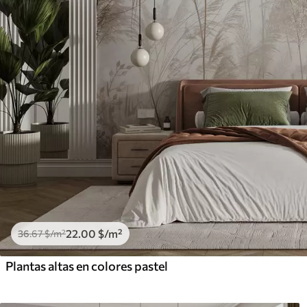
22
.00
$
/m²
36
.67
$
/m²
Plantas altas en colores pastel