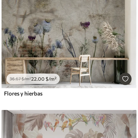
22
.00
$
/m²
36
.67
$
/m²
Flores y hierbas