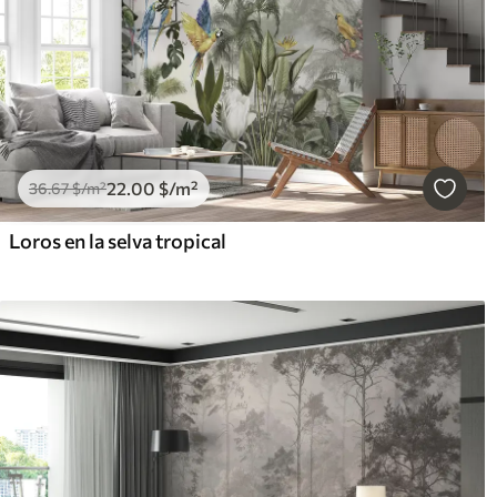
22
.00
$
/m²
36
.67
$
/m²
Loros en la selva tropical