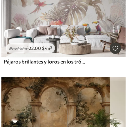
22
.00
$
/m²
36
.67
$
/m²
Pájaros brillantes y loros en los trópicos