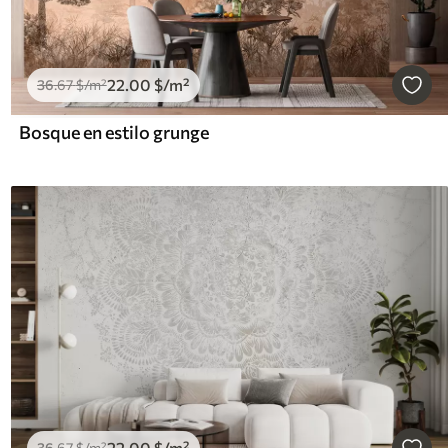
22
.00
$
/m²
36
.67
$
/m²
Bosque en estilo grunge
22
.00
$
/m²
36
.67
$
/m²