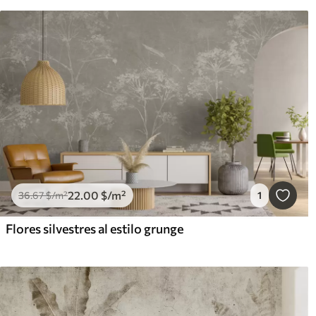
22
.00
$
/m²
36
.67
$
/m²
1
Flores silvestres al estilo grunge