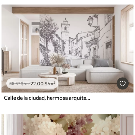
22
.00
$
/m²
36
.67
$
/m²
Calle de la ciudad, hermosa arquitectura, edificios, Mediterráneo, dibujo lineal, color beige