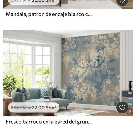
Mandala, patrón de encaje blanco con motivos florales y circulares, creando un diseño delicado e intrincado
22
.00
$
/m²
36
.67
$
/m²
Fresco barroco en la pared del grunge