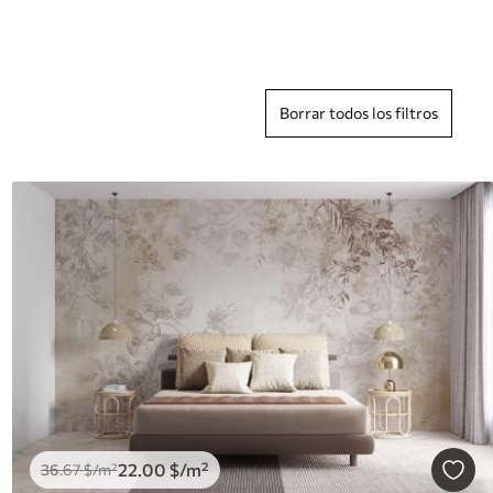
Borrar todos los filtros
22
.00
$
/m²
36
.67
$
/m²