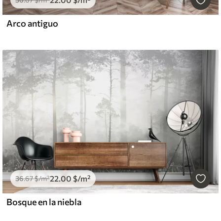
Arco antiguo
22
.00
$
/m²
36
.67
$
/m²
Bosque en la niebla