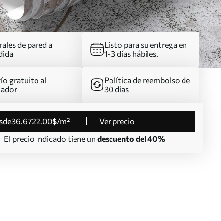
ales de pared a
Listo para su entrega en
dida
1-3 días hábiles.
ío gratuito al
Política de reembolso de
uador
30 días
esde
36
.67
22
.00
$
/m²
Ver precio
El precio indicado tiene un
descuento del 40%