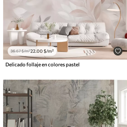
22
.00
$
/m²
36
.67
$
/m²
Delicado follaje en colores pastel