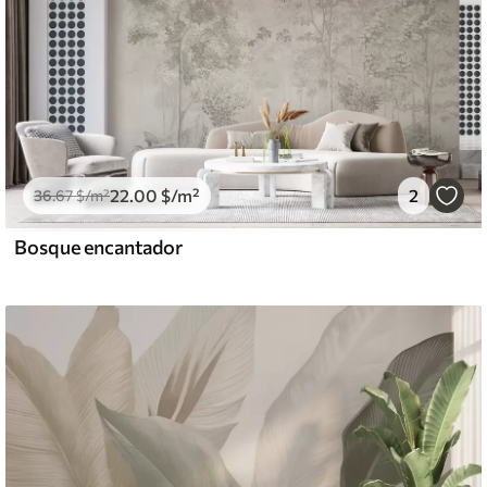
22
.00
$
/m²
2
36
.67
$
/m²
Bosque encantador