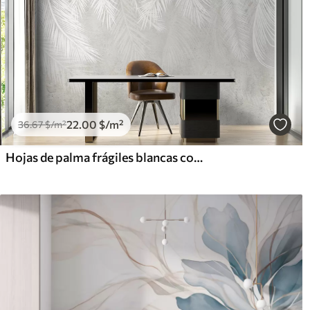
22
.00
$
/m²
36
.67
$
/m²
Hojas de palma frágiles blancas con textura grunge