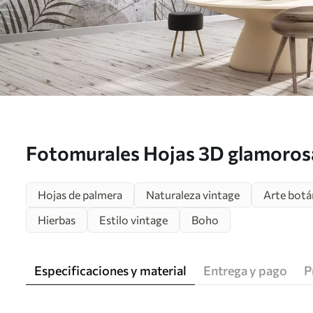
Fotomurales Hojas 3D glamorosa
grunge Nr. u73584
Hojas de palmera
Naturaleza vintage
Arte botá
Hierbas
Estilo vintage
Boho
Especificaciones y material
Entrega y pago
P