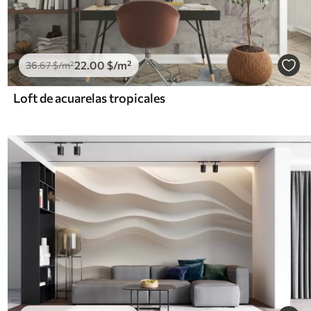
22
.00
$
/m²
36
.67
$
/m²
Loft de acuarelas tropicales