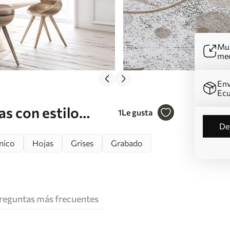
Mur
me
Env
Ec
s con estilo
1
Le gusta
d
nico
Hojas
Grises
Grabado
reguntas más frecuentes