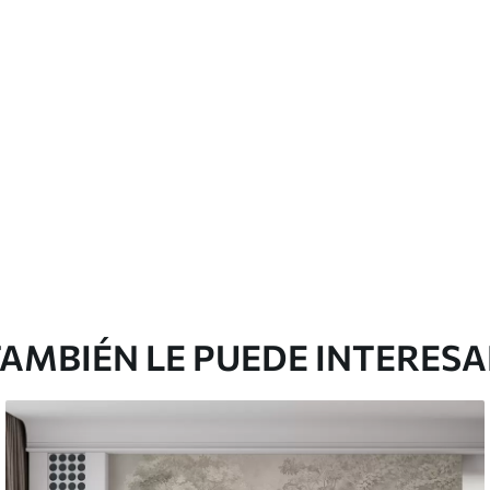
licación con solapamiento.
Vinilo Premium
48
.33
29
.00
$
/m²
AMBIÉN LE PUEDE INTERES