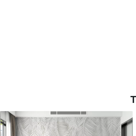
Más de 360 cm de altura: ap
Materiales disponibles
Estándar
Premium
36
.67
43
.33
22
.00
$
/m²
26
.00
$
/m²
T