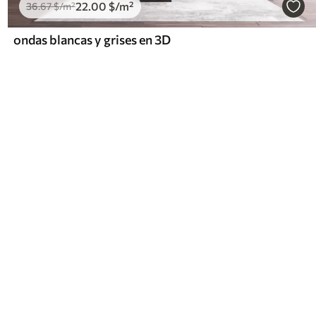
22
.00
$
/m²
36
.67
$
/m²
ondas blancas y grises en 3D