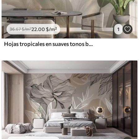
22
.00
$
/m²
1
36
.67
$
/m²
Hojas tropicales en suaves tonos beige y verde, con efecto acuarela y suaves transiciones de color