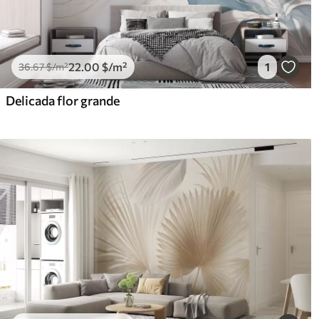
22
.00
$
/m²
1
36
.67
$
/m²
Delicada flor grande