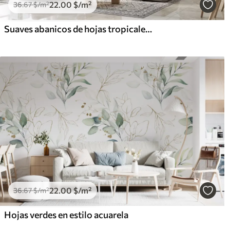
22
.00
$
/m²
36
.67
$
/m²
Suaves abanicos de hojas tropicales en tonos beige claro y azulados
22
.00
$
/m²
36
.67
$
/m²
Hojas verdes en estilo acuarela