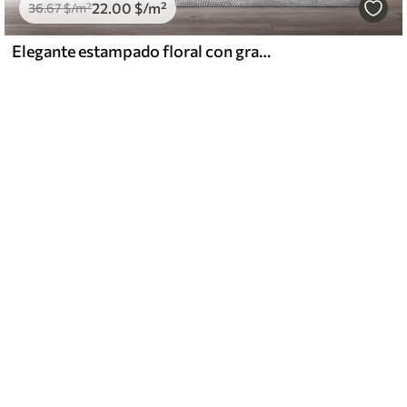
22
.00
$
/m²
36
.67
$
/m²
Elegante estampado floral con grandes flores y hojas de líneas abstractas en tonos grises y beige sobre fondo claro