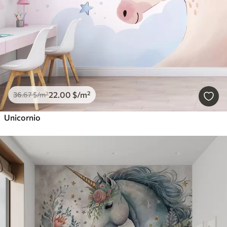
22
.00
$
/m²
36
.67
$
/m²
Unicornio