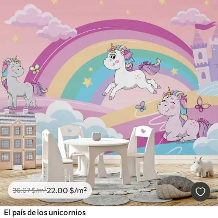
22
.00
$
/m²
36
.67
$
/m²
El país de los unicornios