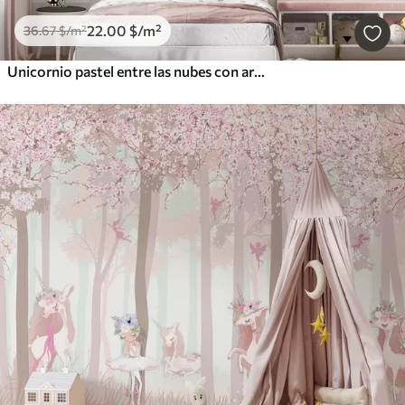
22
.00
$
/m²
36
.67
$
/m²
Unicornio pastel entre las nubes con arcoíris y rosas