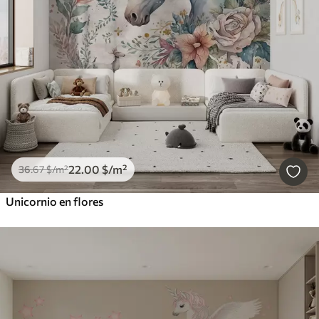
22
.00
$
/m²
36
.67
$
/m²
Unicornio en flores