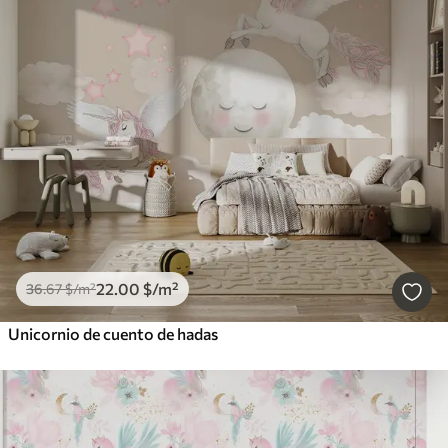
22
.00
$
/m²
36
.67
$
/m²
Unicornio de cuento de hadas