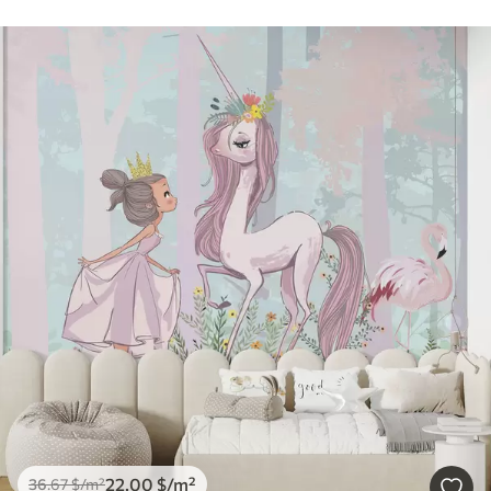
22
.00
$
/m²
36
.67
$
/m²