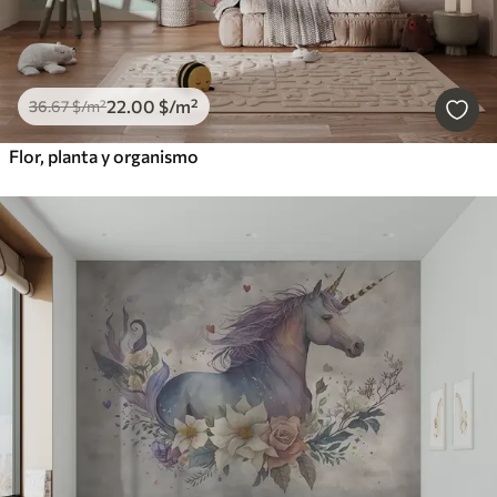
22
.00
$
/m²
36
.67
$
/m²
Flor, planta y organismo