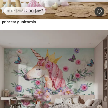
22
.00
$
/m²
36
.67
$
/m²
princesa y unicornio