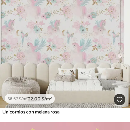
22
.00
$
/m²
36
.67
$
/m²
Unicornios con melena rosa