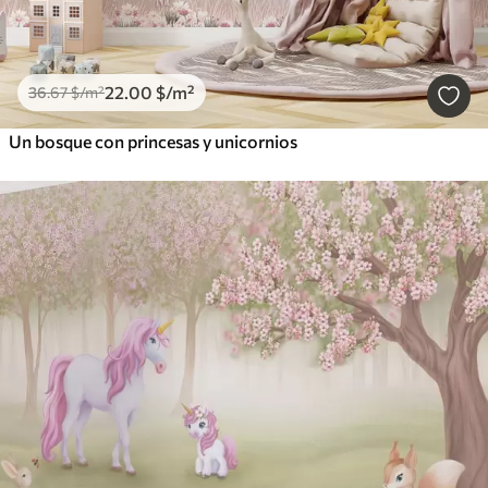
22
.00
$
/m²
36
.67
$
/m²
Un bosque con princesas y unicornios