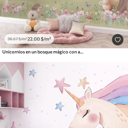
22
.00
$
/m²
36
.67
$
/m²
Unicornios en un bosque mágico con animales