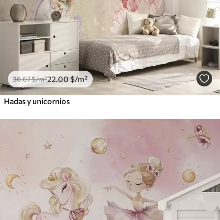
22
.00
$
/m²
36
.67
$
/m²
Hadas y unicornios