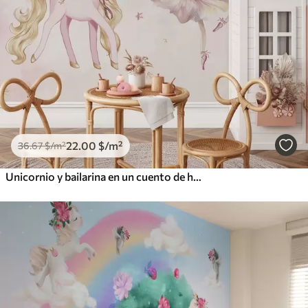
22
.00
$
/m²
36
.67
$
/m²
Unicornio y bailarina en un cuento de hadas rosa, cuento infantil