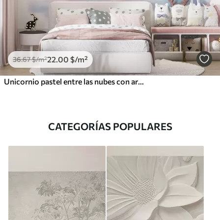
22
.00
$
/m²
36
.67
$
/m²
Unicornio pastel entre las nubes con arcoíris y rosas
CATEGORÍAS POPULARES