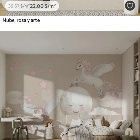
22
.00
$
/m²
36
.67
$
/m²
Nube, rosa y arte