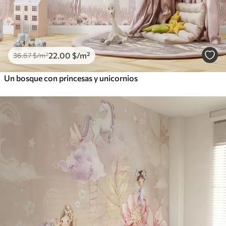
22
.00
$
/m²
36
.67
$
/m²
Un bosque con princesas y unicornios