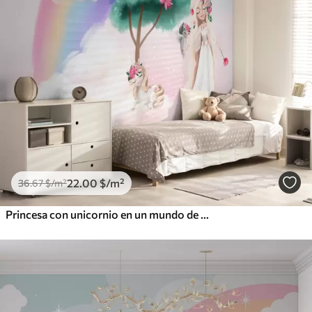
22
.00
$
/m²
36
.67
$
/m²
Princesa con unicornio en un mundo de cuento de hadas