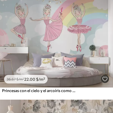
22
.00
$
/m²
36
.67
$
/m²
Princesas con el cielo y el arcoíris como telón de fondo