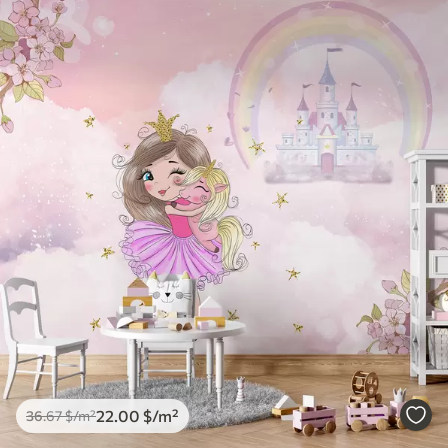
22
.00
$
/m²
36
.67
$
/m²