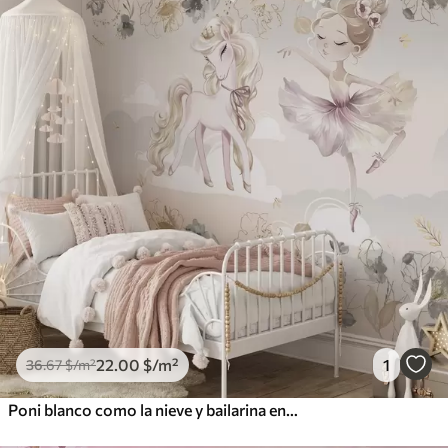
22
.00
$
/m²
1
36
.67
$
/m²
Poni blanco como la nieve y bailarina entre flores y nubes