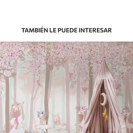
Premium
43
.33
26
.00
$
/m²
TAMBIÉN LE PUEDE INTERESAR
Vinilo Premium
48
.33
29
.00
$
/m²