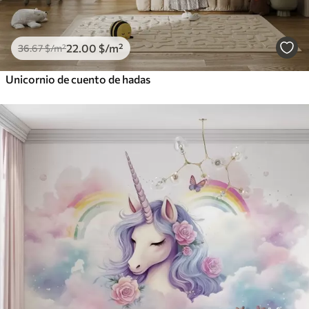
22
.00
$
/m²
36
.67
$
/m²
Unicornio de cuento de hadas