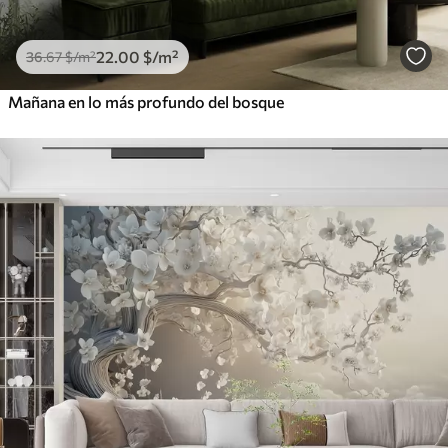
22
.00
$
/m²
36
.67
$
/m²
Mañana en lo más profundo del bosque