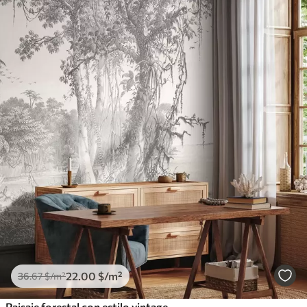
22
.00
$
/m²
36
.67
$
/m²
Paisaje forestal con estilo vintage