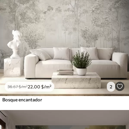
22
.00
$
/m²
2
36
.67
$
/m²
Bosque encantador