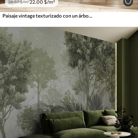
22
.00
$
/m²
36
.67
$
/m²
Paisaje vintage texturizado con un árbol cerca de un río y un cielo nublado, arte de la naturaleza en tonos sepia