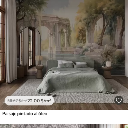
22
.00
$
/m²
36
.67
$
/m²
Paisaje pintado al óleo