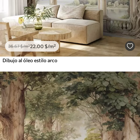
22
.00
$
/m²
36
.67
$
/m²
Dibujo al óleo estilo arco