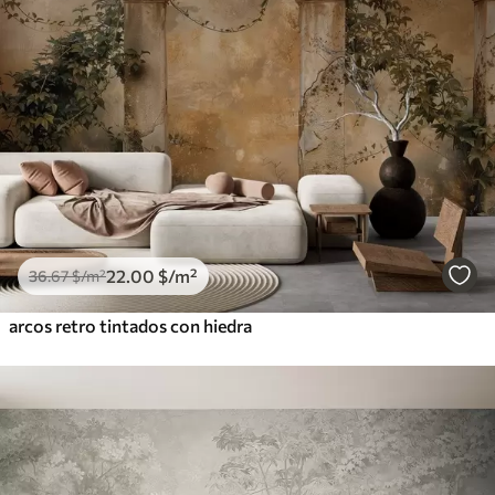
22
.00
$
/m²
36
.67
$
/m²
arcos retro tintados con hiedra