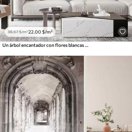
22
.00
$
/m²
36
.67
$
/m²
Un árbol encantador con flores blancas contra el fondo de nubes en un estilo interesante en delicados colores cálidos