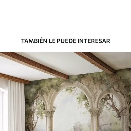
36
.67
22
.00
$
/m²
Premium
43
.33
26
.00
$
/m²
TAMBIÉN LE PUEDE INTERESAR
Vinilo Premium
48
.33
29
.00
$
/m²