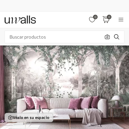
0
0
Véalo en su espacio