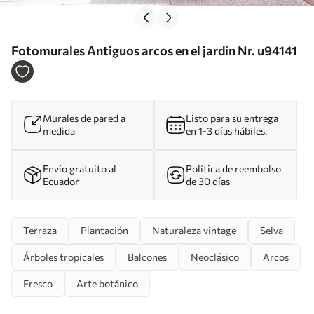
Fotomurales Antiguos arcos en el jardín Nr. u94141
Murales de pared a
Listo para su entrega
medida
en 1-3 días hábiles.
Envío gratuito al
Política de reembolso
Ecuador
de 30 días
Terraza
Plantación
Naturaleza vintage
Selva
Árboles tropicales
Balcones
Neoclásico
Arcos
Fresco
Arte botánico