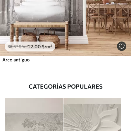
22
.00
$
/m²
36
.67
$
/m²
Arco antiguo
CATEGORÍAS POPULARES