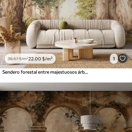
22
.00
$
/m²
1
36
.67
$
/m²
Sendero forestal entre majestuosos árboles en estilo acuarela