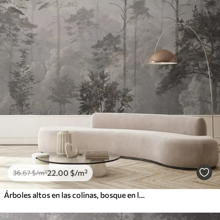
22
.00
$
/m²
36
.67
$
/m²
Árboles altos en las colinas, bosque en la niebla