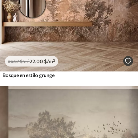
22
.00
$
/m²
36
.67
$
/m²
Bosque en estilo grunge