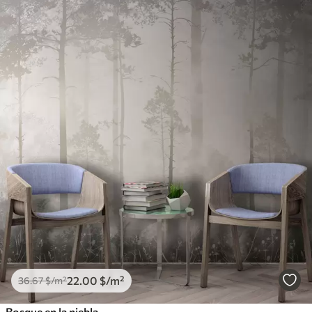
22
.00
$
/m²
36
.67
$
/m²
Bosque en la niebla