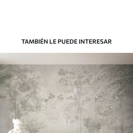
36
.67
22
.00
$
/m²
Premium
43
.33
26
.00
$
/m²
TAMBIÉN LE PUEDE INTERESAR
Vinilo Premium
48
.33
29
.00
$
/m²