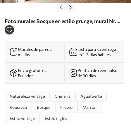
Fotomurales Bosque en estilo grunge, mural Nr.
u97058
Murales de pared a
Listo para su entrega
medida
en 1-3 días hábiles.
Envío gratuito al
Política de reembolso
Ecuador
de 30 días
Naturaleza vintage
Chinería
Aguafuerte
Rousseau
Bosque
Fresco
Marrón
Estilo vintage
Estilo inglés