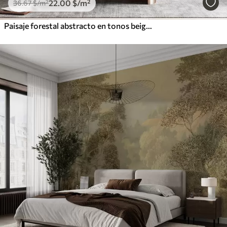
22
.00
$
/m²
36
.67
$
/m²
Paisaje forestal abstracto en tonos beige ahumados que transmite una sensación de profundidad