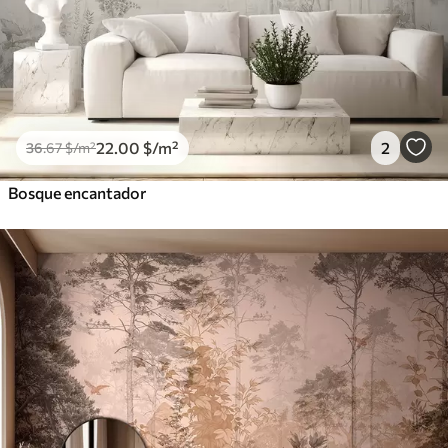
22
.00
$
/m²
2
36
.67
$
/m²
Bosque encantador