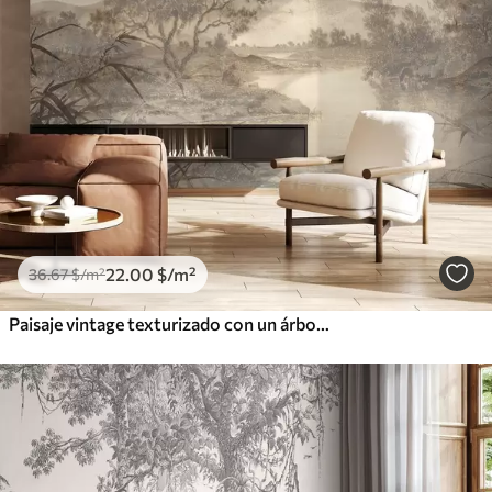
22
.00
$
/m²
36
.67
$
/m²
Paisaje vintage texturizado con un árbol cerca de un río y un cielo nublado, arte de la naturaleza en tonos sepia