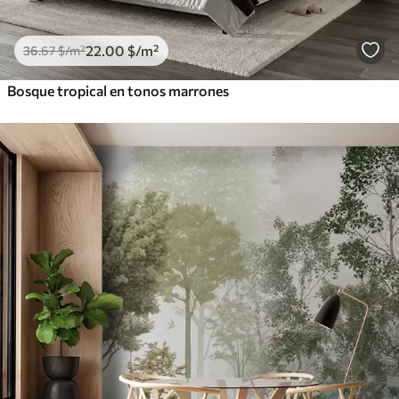
22
.00
$
/m²
36
.67
$
/m²
Bosque tropical en tonos marrones