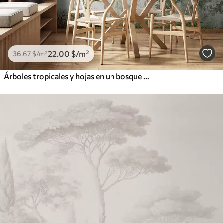
22
.00
$
/m²
36
.67
$
/m²
Árboles tropicales y hojas en un bosque de niebla