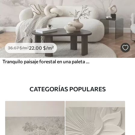
22
.00
$
/m²
36
.67
$
/m²
Tranquilo paisaje forestal en una paleta de colores beige.
CATEGORÍAS POPULARES