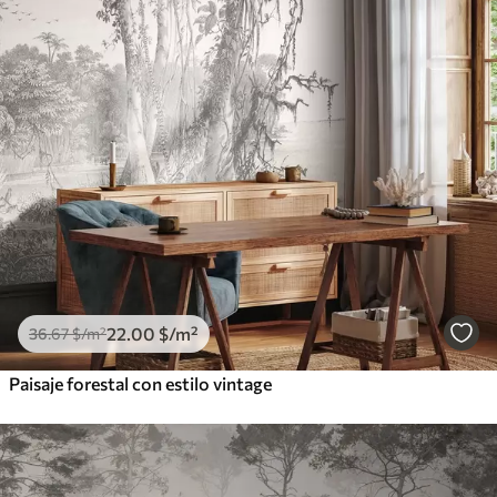
22
.00
$
/m²
36
.67
$
/m²
Paisaje forestal con estilo vintage