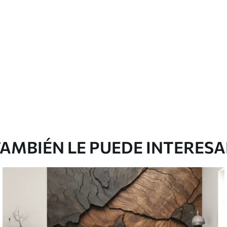
Vinilo Premium
48
.33
29
.00
$
/m²
AMBIÉN LE PUEDE INTERES