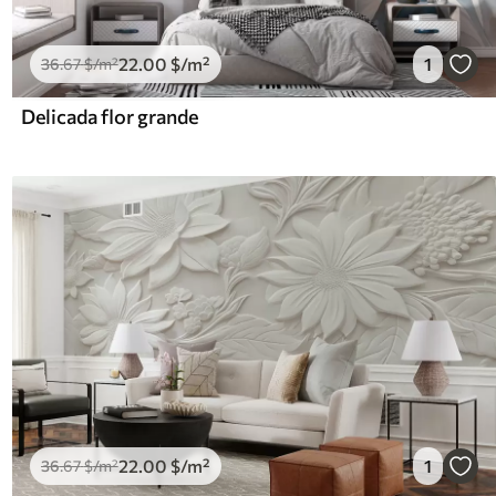
22
.00
$
/m²
1
36
.67
$
/m²
Delicada flor grande
22
.00
$
/m²
1
36
.67
$
/m²