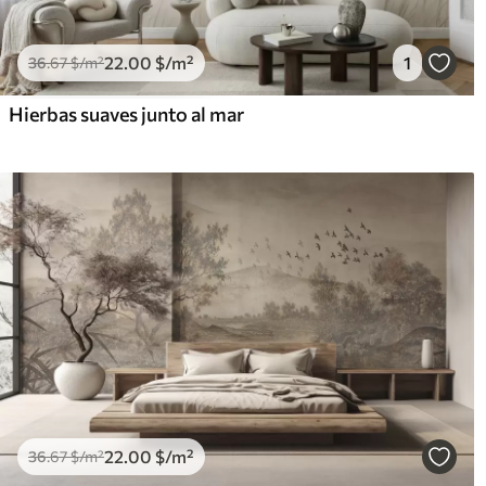
22
.00
$
/m²
1
36
.67
$
/m²
Hierbas suaves junto al mar
22
.00
$
/m²
36
.67
$
/m²