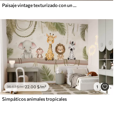
Paisaje vintage texturizado con un árbol cerca de un río y un cielo nublado, arte de la naturaleza en tonos sepia
22
.00
$
/m²
1
36
.67
$
/m²
Simpáticos animales tropicales