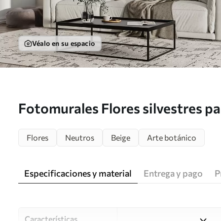
Véalo en su espacio
Fotomurales Flores silvestres pas
Nr. w09037
Flores
Neutros
Beige
Arte botánico
Especificaciones y material
Entrega y pago
P
Características