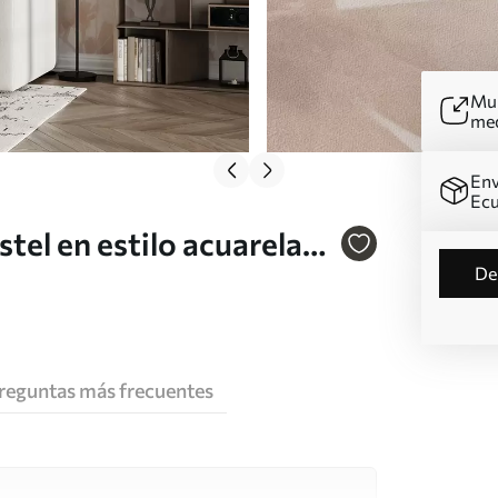
Mur
me
Env
Ec
tel en estilo acuarela
d
reguntas más frecuentes