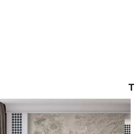
Materiales disponibles
Estándar
Premium
36
.67
43
.33
22
.00
$
/m²
26
.00
$
/m²
T