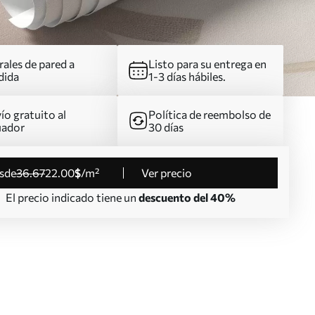
ales de pared a
Listo para su entrega en
dida
1-3 días hábiles.
ío gratuito al
Política de reembolso de
uador
30 días
esde
36
.67
22
.00
$
/m²
Ver precio
El precio indicado tiene un
descuento del 40%