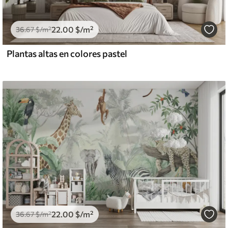
22
.00
$
/m²
36
.67
$
/m²
Plantas altas en colores pastel
22
.00
$
/m²
36
.67
$
/m²