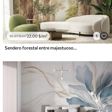
22
.00
$
/m²
1
36
.67
$
/m²
Sendero forestal entre majestuosos árboles en estilo acuarela