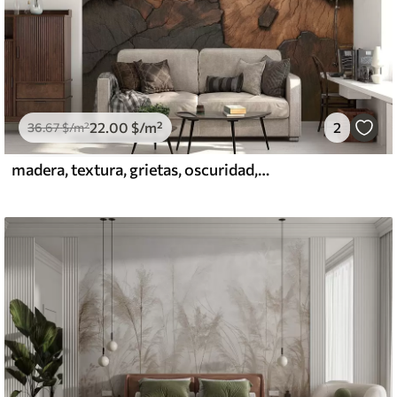
22
.00
$
/m²
2
36
.67
$
/m²
madera, textura, grietas, oscuridad, corteza, superficie