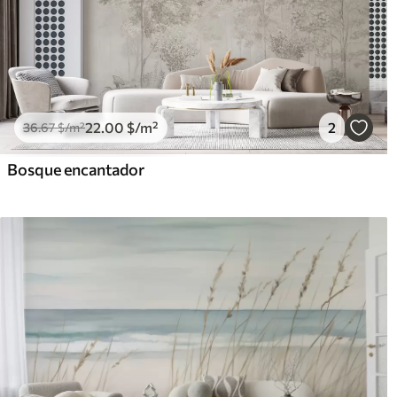
22
.00
$
/m²
2
36
.67
$
/m²
Bosque encantador