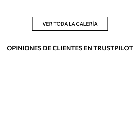
y/o adhesivo para empapelar.
Limpieza
Se puede limpiar suavemente con una
esponja suave. Los murales de pared con
VER TODA LA GALERÍA
recubrimiento de barniz pueden
limpiarse con agua.
OPINIONES DE CLIENTES EN TRUSTPILOT
Método de
Hasta 360 cm de altura: aplicación sin
aplicación
juntas.
Más de 360 cm de altura: aplicación con
solapamiento.
Materiales disponibles
Estándar
36
.67
22
.00
$
/m²
Premium