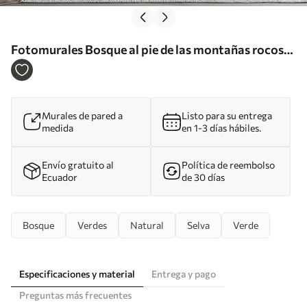
Fotomurales Bosque al pie de las montañas rocosas
imitación de acuarela Nr. w02587
Murales de pared a
Listo para su entrega
medida
en 1-3 días hábiles.
Envío gratuito al
Política de reembolso
Ecuador
de 30 días
Bosque
Verdes
Natural
Selva
Verde
Especificaciones y material
Entrega y pago
Preguntas más frecuentes