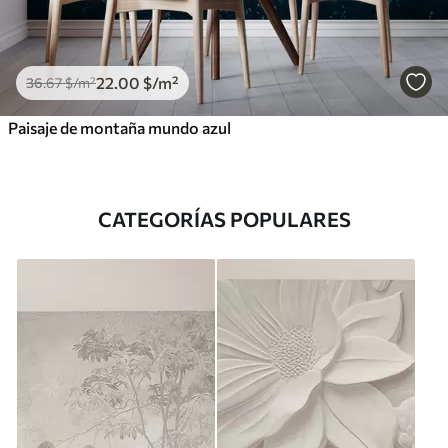
22
.00
$
/m²
36
.67
$
/m²
Paisaje de montaña mundo azul
CATEGORÍAS POPULARES