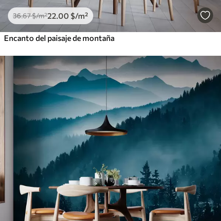
22
.00
$
/m²
36
.67
$
/m²
Encanto del paisaje de montaña