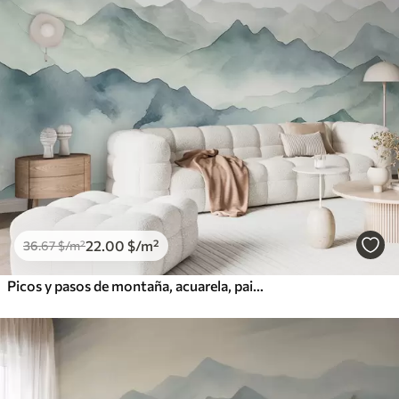
22
.00
$
/m²
36
.67
$
/m²
Picos y pasos de montaña, acuarela, paisaje, paisaje, azul, color gris