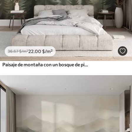
22
.00
$
/m²
36
.67
$
/m²
Paisaje de montaña con un bosque de pinos y montañas en capas durante el amanecer con niebla ligera acuarela imitación arte