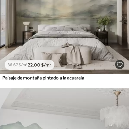
22
.00
$
/m²
36
.67
$
/m²
Paisaje de montaña pintado a la acuarela