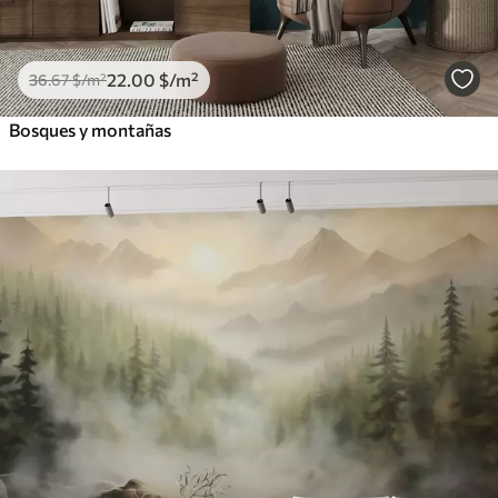
22
.00
$
/m²
36
.67
$
/m²
Bosques y montañas