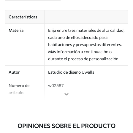
Características
Material
Elija entre tres materiales de alta calidad,
cada uno de ellos adecuado para
habitaciones y presupuestos diferentes.
Más información a continuación o
durante el proceso de personalización.
Autor
Estudio de diseño Uwalls
Número de
w02587
artículo
Producción
Impreso bajo pedido y entregado en
rollos de hasta 50 cm de ancho.
OPINIONES SOBRE EL PRODUCTO
Adicionalmente
Disponible con recubrimiento de barniz