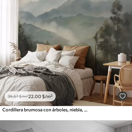
22
.00
$
/m²
36
.67
$
/m²
Cordillera brumosa con árboles, niebla, cielo nublado, colores apagados, estilo de pintura paisajística