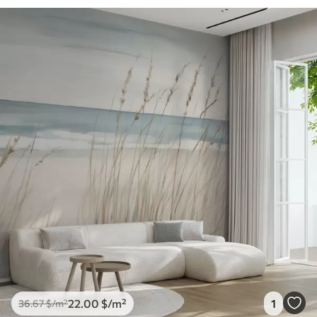
22
.00
$
/m²
1
36
.67
$
/m²