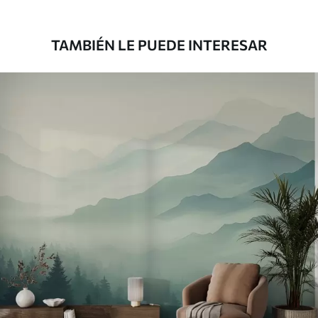
43
.33
26
.00
$
/m²
TAMBIÉN LE PUEDE INTERESAR
Vinilo Premium
48
.33
29
.00
$
/m²