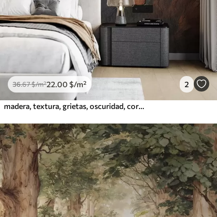
22
.00
$
/m²
2
36
.67
$
/m²
madera, textura, grietas, oscuridad, corteza, superficie