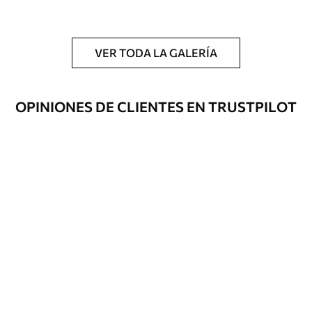
y/o adhesivo para empapelar.
Limpieza
Se puede limpiar suavemente con una
esponja suave. Los murales de pared con
VER TODA LA GALERÍA
recubrimiento de barniz pueden
limpiarse con agua.
OPINIONES DE CLIENTES EN TRUSTPILOT
Método de
Hasta 360 cm de altura: aplicación sin
aplicación
juntas.
Más de 360 cm de altura: aplicación con
solapamiento.
Materiales disponibles
Estándar
36
.67
22
.00
$
/m²
Premium