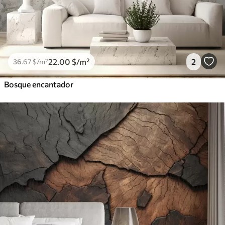
22
.00
$
/m²
2
36
.67
$
/m²
Bosque encantador