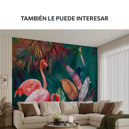
43
.33
26
.00
$
/m²
TAMBIÉN LE PUEDE INTERESAR
Vinilo Premium
48
.33
29
.00
$
/m²