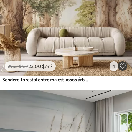
22
.00
$
/m²
1
36
.67
$
/m²
Sendero forestal entre majestuosos árboles en estilo acuarela