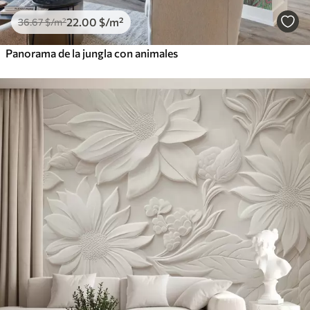
22
.00
$
/m²
36
.67
$
/m²
Panorama de la jungla con animales