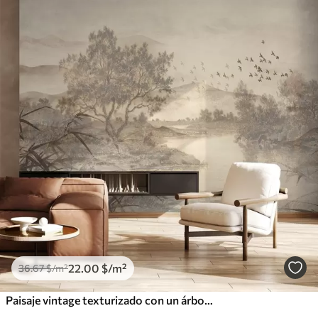
22
.00
$
/m²
36
.67
$
/m²
Paisaje vintage texturizado con un árbol cerca de un río y un cielo nublado, arte de la naturaleza en tonos sepia