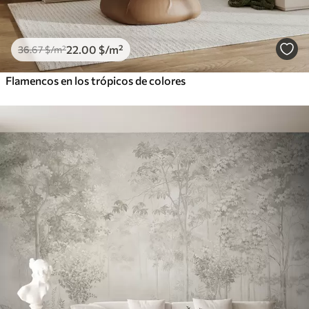
22
.00
$
/m²
36
.67
$
/m²
Flamencos en los trópicos de colores