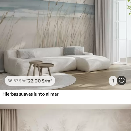
22
.00
$
/m²
1
36
.67
$
/m²
Hierbas suaves junto al mar