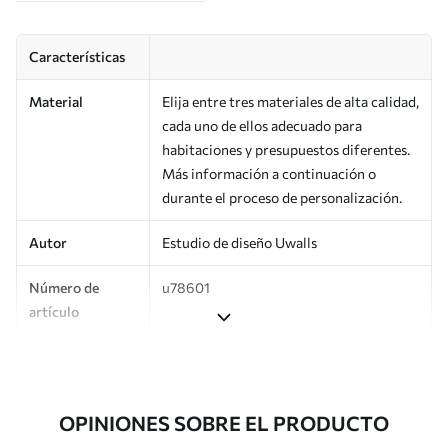
Características
Material
Elija entre tres materiales de alta calidad,
cada uno de ellos adecuado para
habitaciones y presupuestos diferentes.
Más información a continuación o
durante el proceso de personalización.
Autor
Estudio de diseño Uwalls
Número de
u78601
artículo
Producción
Impreso bajo pedido y entregado en
rollos de hasta 50 cm de ancho.
OPINIONES SOBRE EL PRODUCTO
Adicionalmente
Disponible con recubrimiento de barniz