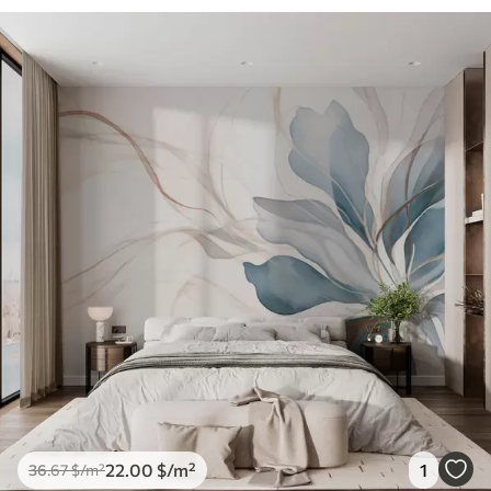
22
.00
$
/m²
1
36
.67
$
/m²