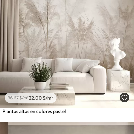
22
.00
$
/m²
36
.67
$
/m²
Plantas altas en colores pastel