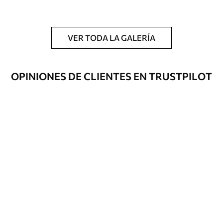
y/o adhesivo para empapelar.
Limpieza
Se puede limpiar suavemente con una
esponja suave. Los murales de pared con
VER TODA LA GALERÍA
recubrimiento de barniz pueden
limpiarse con agua.
OPINIONES DE CLIENTES EN TRUSTPILOT
Método de
Hasta 360 cm de altura: aplicación sin
aplicación
juntas.
Más de 360 cm de altura: aplicación con
solapamiento.
Materiales disponibles
Estándar
36
.67
22
.00
$
/m²
Premium