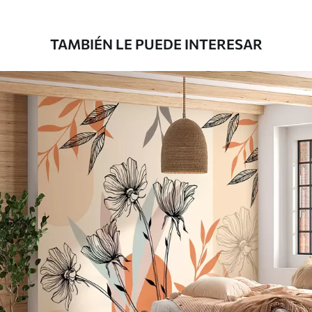
43
.33
26
.00
$
/m²
TAMBIÉN LE PUEDE INTERESAR
Vinilo Premium
48
.33
29
.00
$
/m²