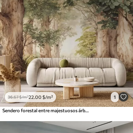
22
.00
$
/m²
1
36
.67
$
/m²
Sendero forestal entre majestuosos árboles en estilo acuarela