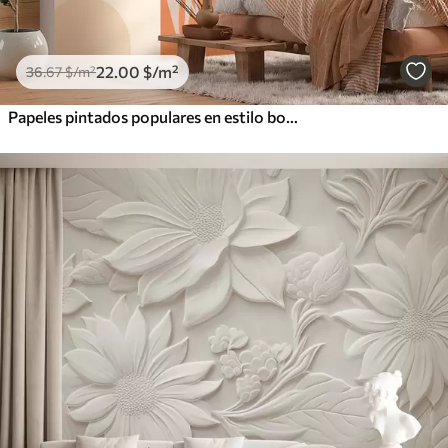
22
.00
$
/m²
36
.67
$
/m²
Papeles pintados populares en estilo boho con flores