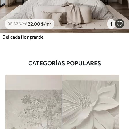
22
.00
$
/m²
1
36
.67
$
/m²
Delicada flor grande
CATEGORÍAS POPULARES