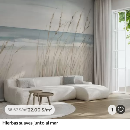
22
.00
$
/m²
1
36
.67
$
/m²
Hierbas suaves junto al mar