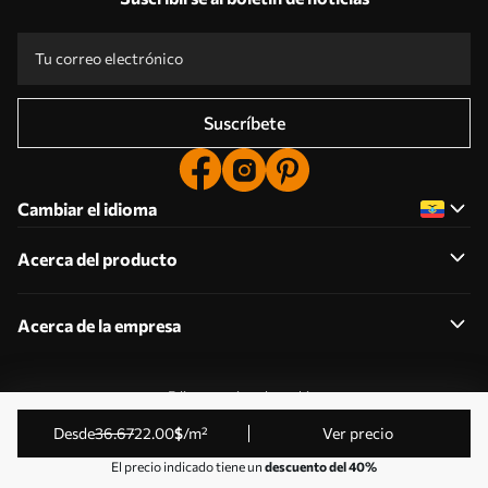
Suscríbete
Cambiar el idioma
Acerca del producto
Acerca de la empresa
Editar permisos de cookies
© 2011-2026 Uwalls . Todos los derechos reservados.
desde
36
.67
22
.00
$
/m²
Ver precio
Gestionado por KLW Sp. z o.o. CIF: PL9223057591.
El precio indicado tiene un
descuento del 40%