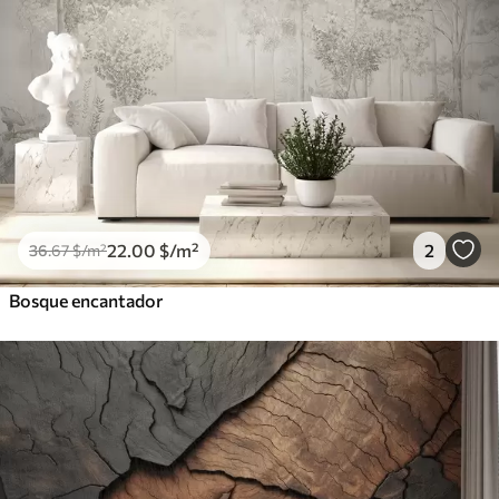
22
.00
$
/m²
2
36
.67
$
/m²
Bosque encantador