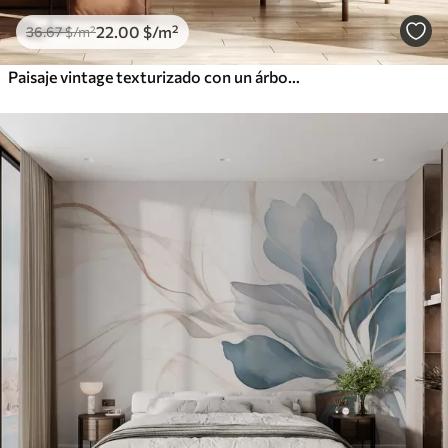
22
.00
$
/m²
36
.67
$
/m²
Paisaje vintage texturizado con un árbol cerca de un río y un cielo nublado, arte de la naturaleza en tonos sepia