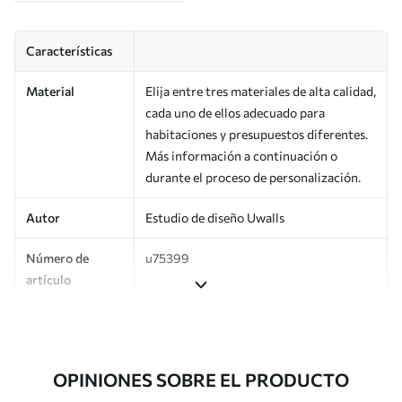
Características
Material
Elija entre tres materiales de alta calidad,
cada uno de ellos adecuado para
habitaciones y presupuestos diferentes.
Más información a continuación o
durante el proceso de personalización.
Autor
Estudio de diseño Uwalls
Número de
u75399
artículo
Producción
Impreso bajo pedido y entregado en
rollos de hasta 50 cm de ancho.
OPINIONES SOBRE EL PRODUCTO
Adicionalmente
Disponible con recubrimiento de barniz