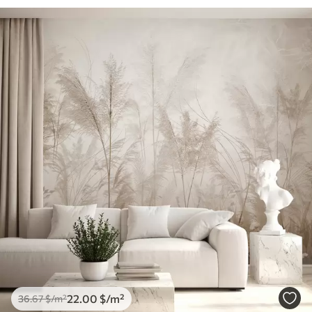
22
.00
$
/m²
36
.67
$
/m²