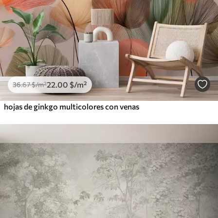
22
.00
$
/m²
36
.67
$
/m²
hojas de ginkgo multicolores con venas