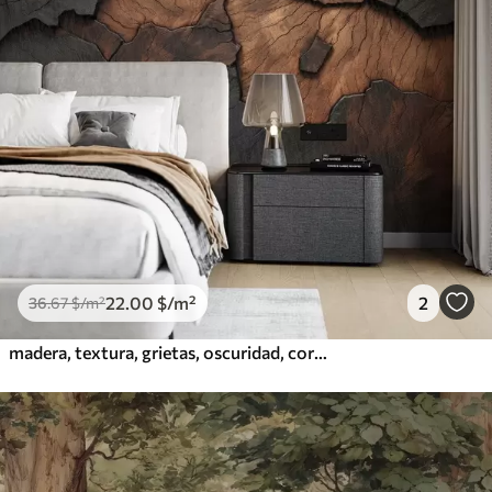
22
.00
$
/m²
2
36
.67
$
/m²
madera, textura, grietas, oscuridad, corteza, superficie