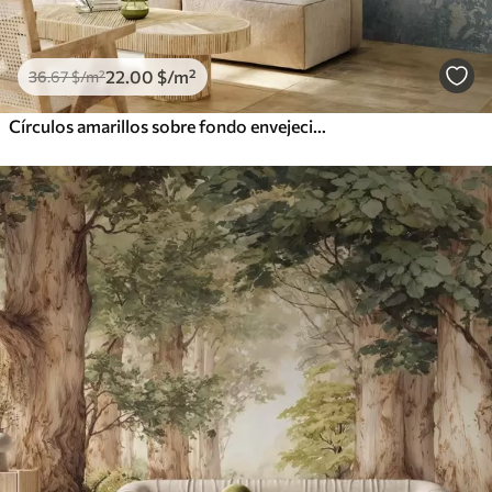
22
.00
$
/m²
36
.67
$
/m²
Círculos amarillos sobre fondo envejecido