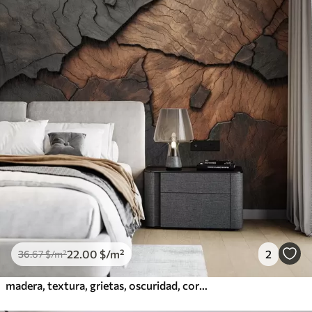
22
.00
$
/m²
2
36
.67
$
/m²
madera, textura, grietas, oscuridad, corteza, superficie