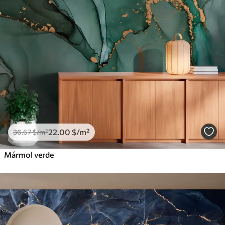
22
.00
$
/m²
36
.67
$
/m²
Mármol verde