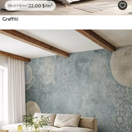
22
.00
$
/m²
36
.67
$
/m²
Graffiti