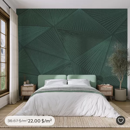
22
.00
$
/m²
36
.67
$
/m²