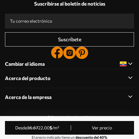
Suscribirse al boletín de noticias
Suscríbete
Cambiar el idioma
Acerca del producto
Acerca de la empresa
Editar permisos de cookies
© 2011-2026 Uwalls . Todos los derechos reservados.
desde
36
.67
22
.00
$
/m²
Ver precio
Gestionado por KLW Sp. z o.o. CIF: PL9223057591.
El precio indicado tiene un
descuento del 40%