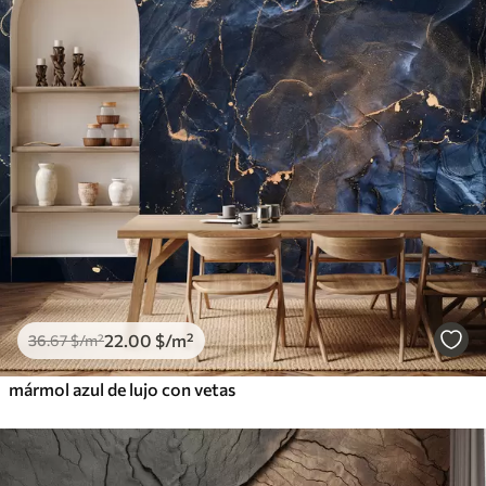
22
.00
$
/m²
36
.67
$
/m²
mármol azul de lujo con vetas