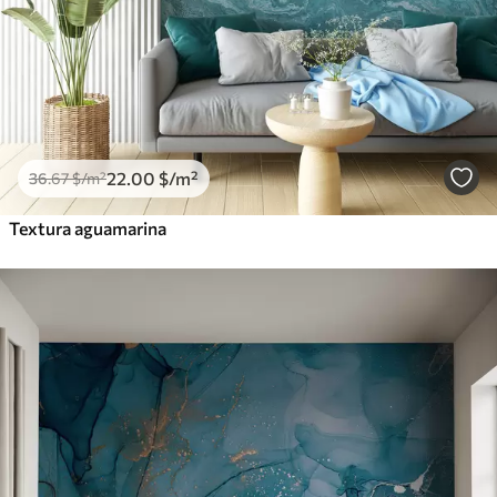
22
.00
$
/m²
36
.67
$
/m²
Textura aguamarina