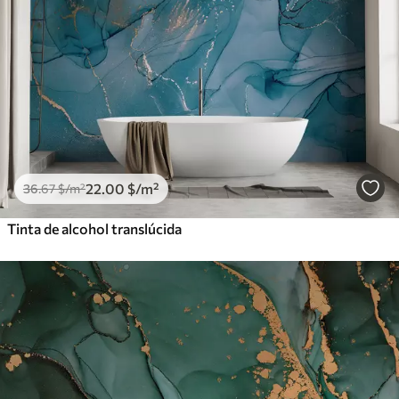
22
.00
$
/m²
36
.67
$
/m²
Tinta de alcohol translúcida