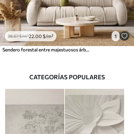
22
.00
$
/m²
1
36
.67
$
/m²
Sendero forestal entre majestuosos árboles en estilo acuarela
CATEGORÍAS POPULARES