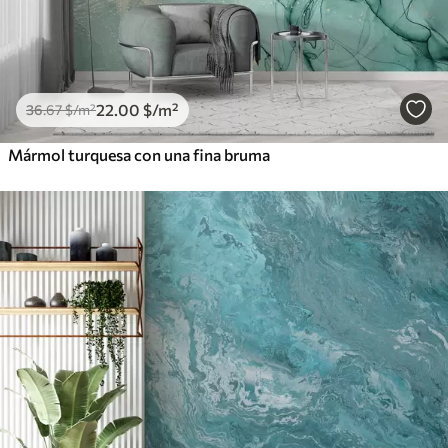
22
.00
$
/m²
36
.67
$
/m²
Mármol turquesa con una fina bruma