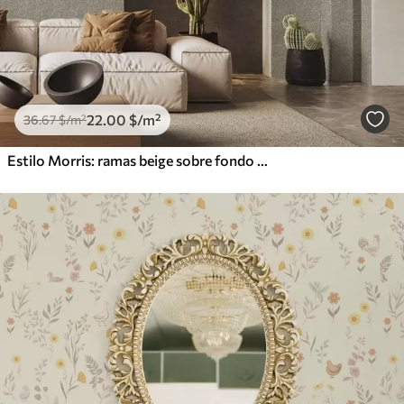
22
.00
$
/m²
36
.67
$
/m²
Estilo Morris: ramas beige sobre fondo gris verdoso