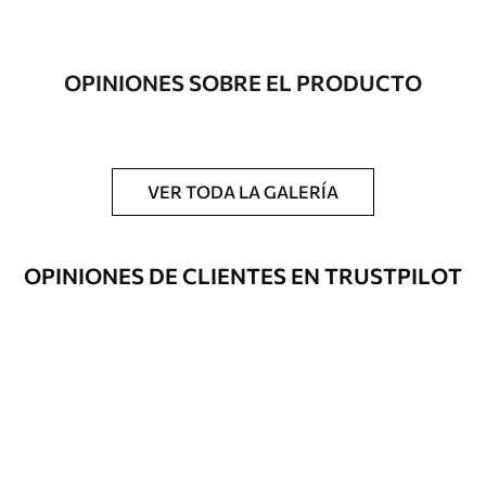
Autor
Estudio de diseño Uwalls
Número de
a00818
OPINIONES SOBRE EL PRODUCTO
artículo
Acabado
Semimate.
Producción
Impreso bajo pedido y entregado en
VER TODA LA GALERÍA
rollos de hasta 50 cm de ancho.
Opciones
Disponible con recubrimiento de barniz
OPINIONES DE CLIENTES EN TRUSTPILOT
adicionales
y/o adhesivo para empapelar.
Limpieza
Se puede limpiar suavemente con una
esponja suave. Los murales de pared con
recubrimiento de barniz pueden
limpiarse con agua.
Método de
Aplicación sin fisuras