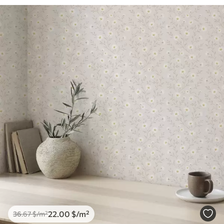
22
.00
$
/m²
36
.67
$
/m²