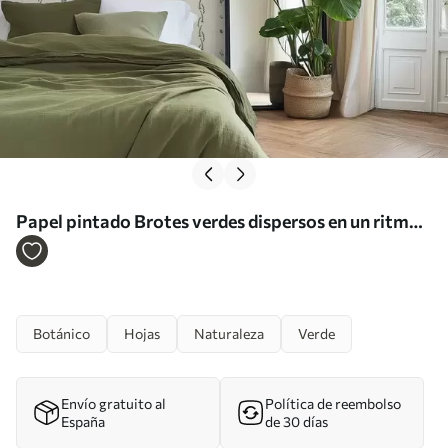
Papel pintado Brotes verdes dispersos en un ritmo
vertical, fondo crema Nr. a00818
Botánico
Hojas
Naturaleza
Verde
Envío gratuito al
Política de reembolso
España
de 30 días