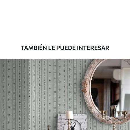
aplicación
Materiales disponibles
Estándar
36
.67
22
.00
$
/m²
TAMBIÉN LE PUEDE INTERESAR
Premium
43
.33
26
.00
$
/m²
Vinilo Premium
48
.33
29
.00
$
/m²