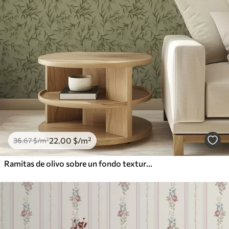
22
.00
$
/m²
36
.67
$
/m²
Ramitas de olivo sobre un fondo texturizado de color amarillo verdoso apagado