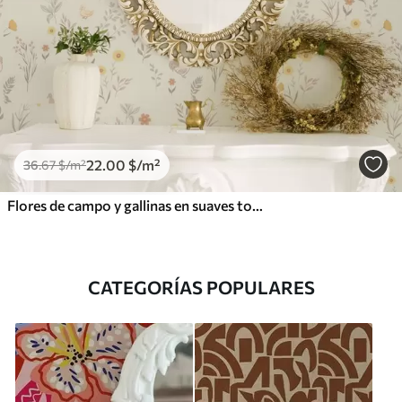
22
.00
$
/m²
36
.67
$
/m²
Flores de campo y gallinas en suaves tonos pastel
CATEGORÍAS POPULARES