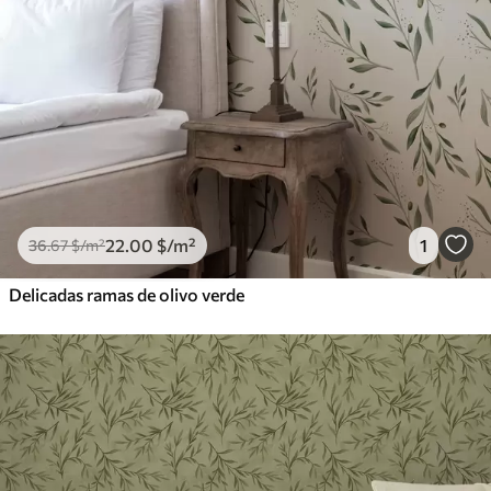
22
.00
$
/m²
1
36
.67
$
/m²
Delicadas ramas de olivo verde