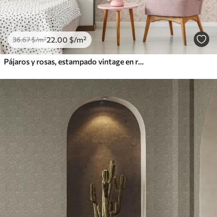
22
.00
$
/m²
36
.67
$
/m²
Pájaros y rosas, estampado vintage en rosa empolvado