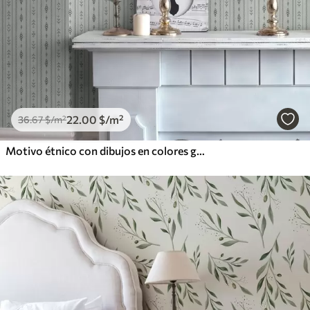
22
.00
$
/m²
36
.67
$
/m²
Motivo étnico con dibujos en colores gris y menta