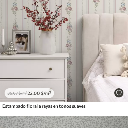
22
.00
$
/m²
36
.67
$
/m²
Estampado floral a rayas en tonos suaves