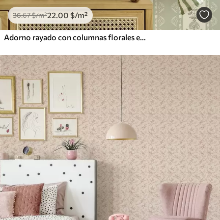
22
.00
$
/m²
36
.67
$
/m²
Adorno rayado con columnas florales en tonos salvia