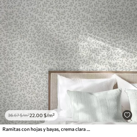
22
.00
$
/m²
36
.67
$
/m²
Ramitas con hojas y bayas, crema clara y salvia