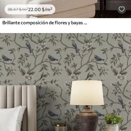
22
.00
$
/m²
36
.67
$
/m²
Brillante composición de flores y bayas con loros