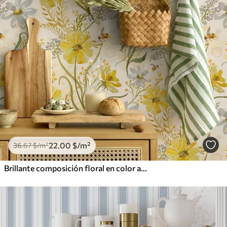
22
.00
$
/m²
36
.67
$
/m²
Brillante composición floral en color amarillo