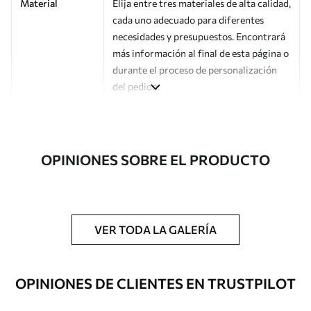
Material
Elija entre tres materiales de alta calidad,
cada uno adecuado para diferentes
necesidades y presupuestos. Encontrará
más información al final de esta página o
durante el proceso de personalización
del pedido.
Autor
Estudio de diseño Uwalls
Número de
a00816v3
OPINIONES SOBRE EL PRODUCTO
artículo
Acabado
Semimate.
Producción
Impreso bajo pedido y entregado en
VER TODA LA GALERÍA
rollos de hasta 50 cm de ancho.
Opciones
Disponible con recubrimiento de barniz
OPINIONES DE CLIENTES EN TRUSTPILOT
adicionales
y/o adhesivo para empapelar.