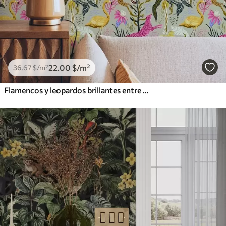
22
.00
$
/m²
36
.67
$
/m²
Flamencos y leopardos brillantes entre plantas tropicales