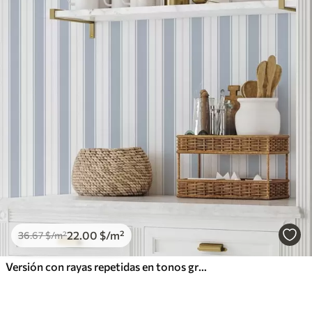
22
.00
$
/m²
36
.67
$
/m²
Versión con rayas repetidas en tonos grises y azules