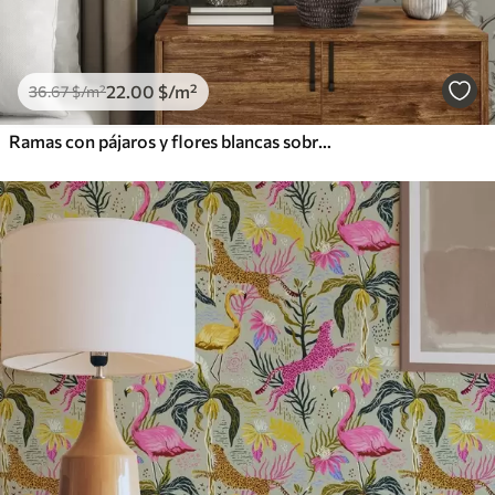
22
.00
$
/m²
36
.67
$
/m²
Ramas con pájaros y flores blancas sobre un fondo delicado