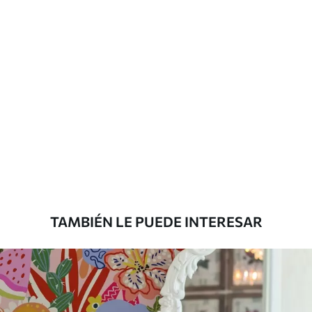
Limpieza
Se puede limpiar suavemente con una
esponja suave. Los murales de pared con
recubrimiento de barniz pueden
limpiarse con agua.
Método de
Aplicación sin fisuras
aplicación
Materiales disponibles
Estándar
36
.67
22
.00
$
/m²
TAMBIÉN LE PUEDE INTERESAR
Premium
43
.33
26
.00
$
/m²