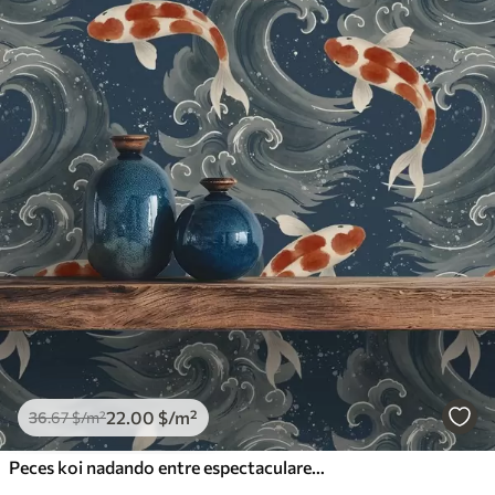
22
.00
$
/m²
36
.67
$
/m²
Peces koi nadando entre espectaculares olas oceánicas