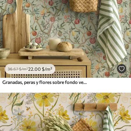
22
.00
$
/m²
36
.67
$
/m²
Granadas, peras y flores sobre fondo verde pálido