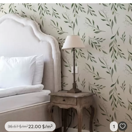
22
.00
$
/m²
1
36
.67
$
/m²