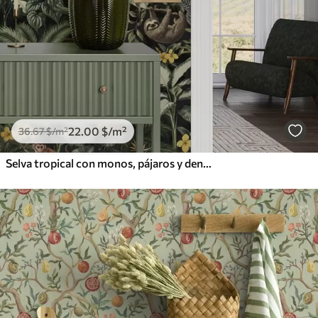
22
.00
$
/m²
36
.67
$
/m²
Selva tropical con monos, pájaros y denso follaje