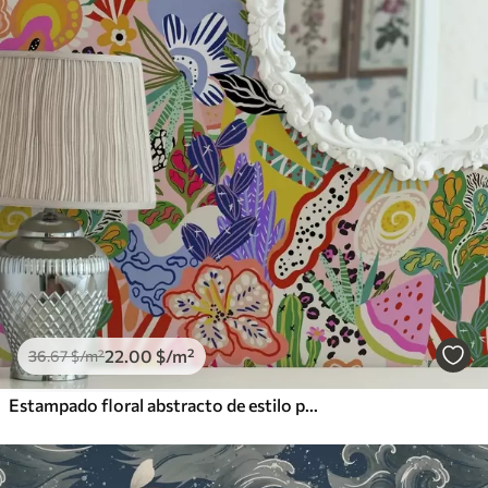
Vinilo Premium
48
.33
29
.00
$
/m²
22
.00
$
/m²
36
.67
$
/m²
Estampado floral abstracto de estilo pop art