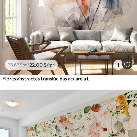
22
.00
$
/m²
1
36
.67
$
/m²
Flores abstractas translúcidas acuarela líquida