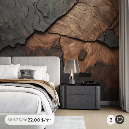
22
.00
$
/m²
2
36
.67
$
/m²