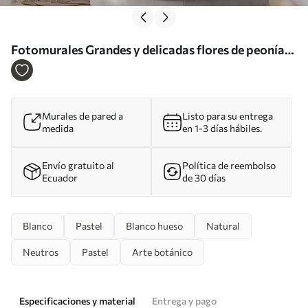
Fotomurales Grandes y delicadas flores de peonía
blancas y rosas con pétalos suaves y esponjosos
sobre un fondo gris difuminado Nr. w08427
Murales de pared a
Listo para su entrega
medida
en 1-3 días hábiles.
Envío gratuito al
Política de reembolso
Ecuador
de 30 días
Blanco
Pastel
Blanco hueso
Natural
Neutros
Pastel
Arte botánico
Especificaciones y material
Entrega y pago