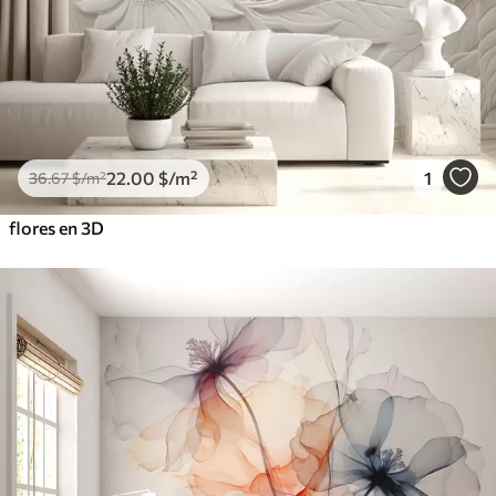
22
.00
$
/m²
1
36
.67
$
/m²
flores en 3D