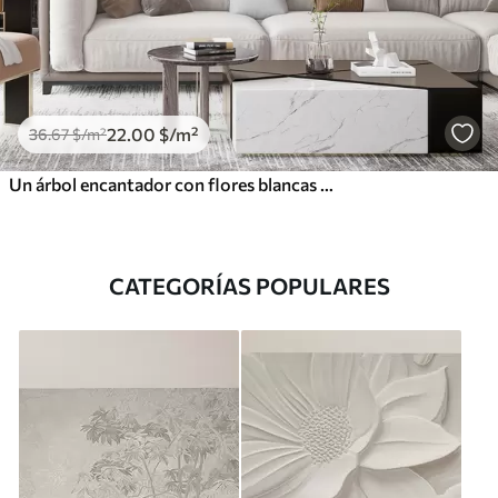
22
.00
$
/m²
36
.67
$
/m²
Un árbol encantador con flores blancas contra el fondo de nubes en un estilo interesante en delicados colores cálidos
CATEGORÍAS POPULARES