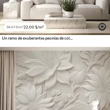
22
.00
$
/m²
36
.67
$
/m²
Un ramo de exuberantes peonías de colores pastel y otras flores sobre un fondo suave y difuminado