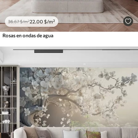
22
.00
$
/m²
36
.67
$
/m²
Rosas en ondas de agua