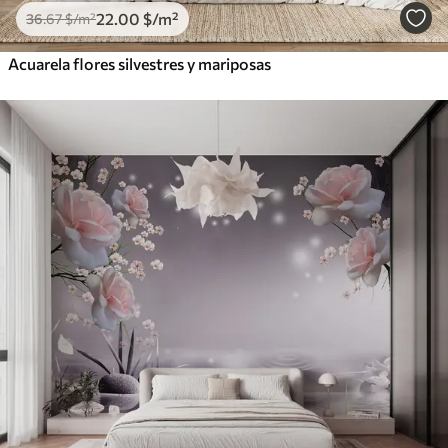
22
.00
$
/m²
36
.67
$
/m²
Acuarela flores silvestres y mariposas