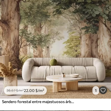
22
.00
$
/m²
1
36
.67
$
/m²
Sendero forestal entre majestuosos árboles en estilo acuarela