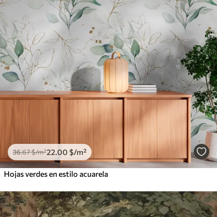
22
.00
$
/m²
36
.67
$
/m²
Hojas verdes en estilo acuarela