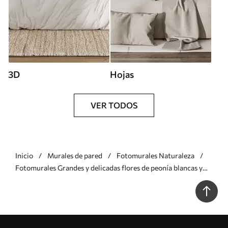
3D
Hojas
VER TODOS
Inicio
Murales de pared
Fotomurales Naturaleza
Fotomurales Grandes y delicadas flores de peonía blancas y
rosas con pétalos suaves y esponjosos sobre un fondo gris
difuminado Nr. w08427