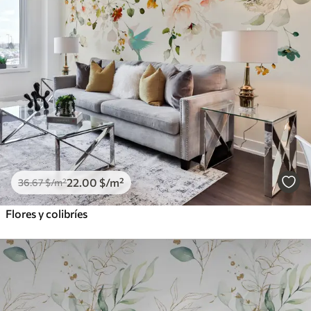
22
.00
$
/m²
36
.67
$
/m²
Flores y colibríes