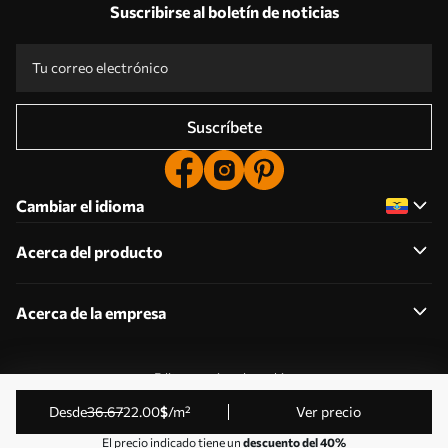
Suscribirse al boletín de noticias
Suscríbete
Cambiar el idioma
Acerca del producto
Acerca de la empresa
Editar permisos de cookies
© 2011-2026 Uwalls . Todos los derechos reservados.
desde
36
.67
22
.00
$
/m²
Ver precio
Gestionado por KLW Sp. z o.o. CIF: PL9223057591.
El precio indicado tiene un
descuento del 40%