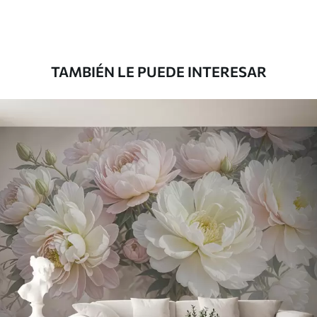
Premium
43
.33
26
.00
$
/m²
TAMBIÉN LE PUEDE INTERESAR
Vinilo Premium
48
.33
29
.00
$
/m²