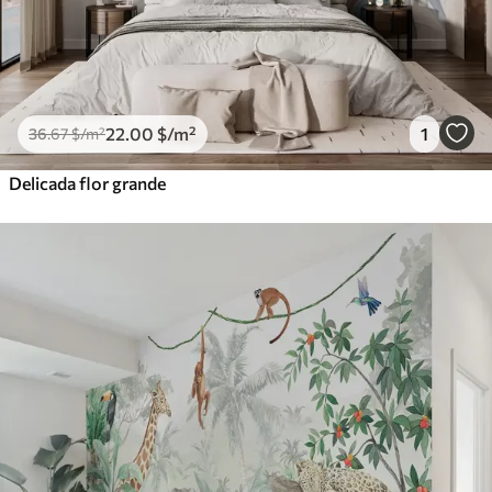
22
.00
$
/m²
1
36
.67
$
/m²
Delicada flor grande