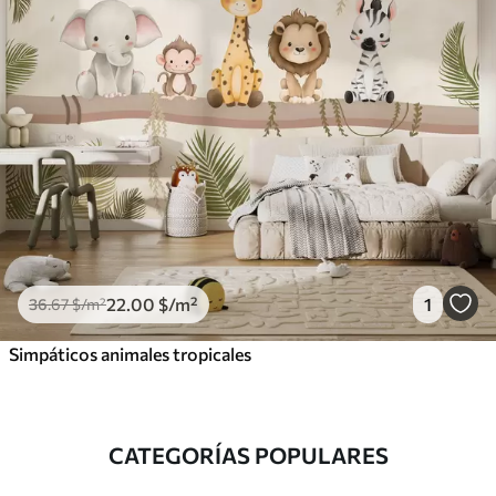
22
.00
$
/m²
1
36
.67
$
/m²
Simpáticos animales tropicales
CATEGORÍAS POPULARES