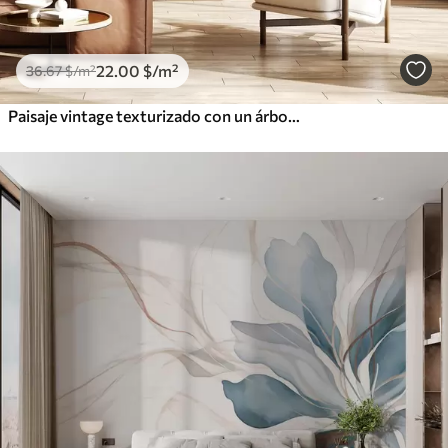
22
.00
$
/m²
36
.67
$
/m²
Paisaje vintage texturizado con un árbol cerca de un río y un cielo nublado, arte de la naturaleza en tonos sepia