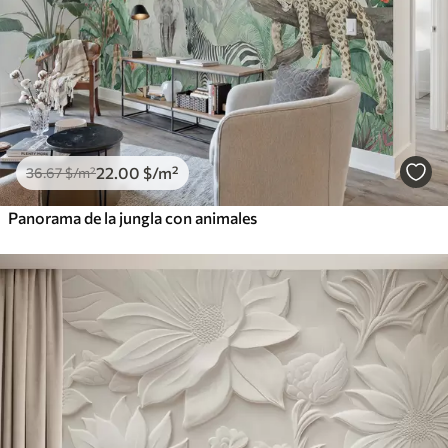
22
.00
$
/m²
36
.67
$
/m²
Panorama de la jungla con animales