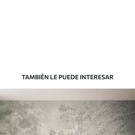
Materiales disponibles
Estándar
36
.67
22
.00
$
/m²
Premium
43
.33
26
.00
$
/m²
TAMBIÉN LE PUEDE INTERESAR
Vinilo Premium
48
.33
29
.00
$
/m²