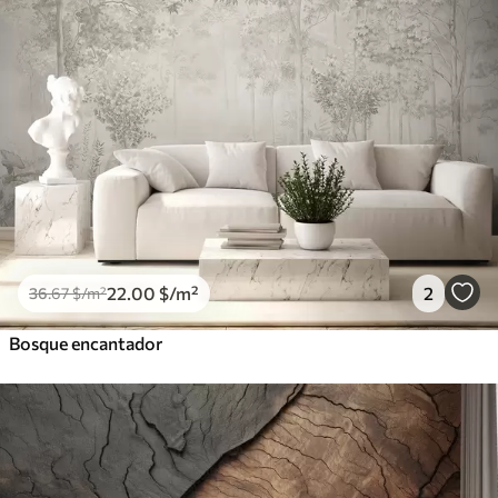
22
.00
$
/m²
2
36
.67
$
/m²
Bosque encantador