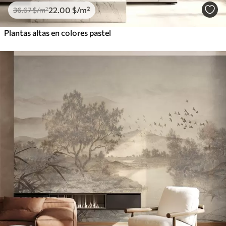
22
.00
$
/m²
36
.67
$
/m²
Plantas altas en colores pastel