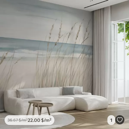
22
.00
$
/m²
1
36
.67
$
/m²