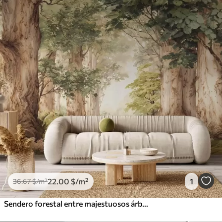
22
.00
$
/m²
1
36
.67
$
/m²
Sendero forestal entre majestuosos árboles en estilo acuarela