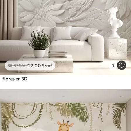
22
.00
$
/m²
1
36
.67
$
/m²
flores en 3D