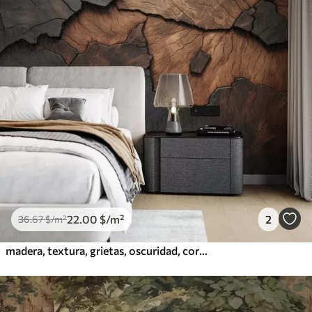
22
.00
$
/m²
2
36
.67
$
/m²
madera, textura, grietas, oscuridad, corteza, superficie