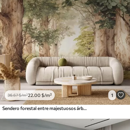
22
.00
$
/m²
1
36
.67
$
/m²
Sendero forestal entre majestuosos árboles en estilo acuarela