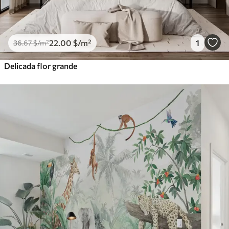
22
.00
$
/m²
1
36
.67
$
/m²
Delicada flor grande