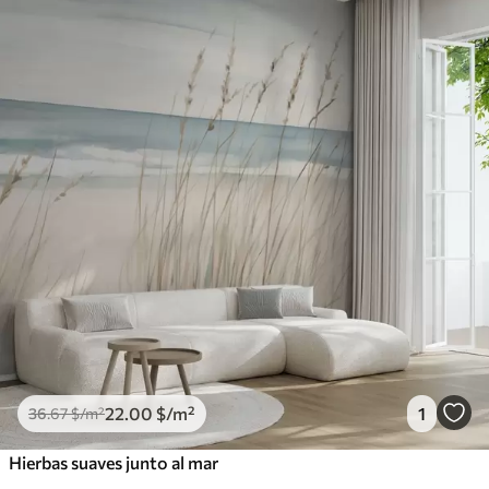
22
.00
$
/m²
1
36
.67
$
/m²
Hierbas suaves junto al mar