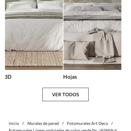
3D
Hojas
VER TODOS
Inicio
Murales de pared
Fotomurales Art Deco
Fotomurales Líneas onduladas de color verde Nr. u97469v1