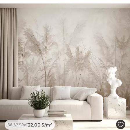
22
.00
$
/m²
36
.67
$
/m²