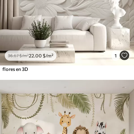
22
.00
$
/m²
1
36
.67
$
/m²
flores en 3D