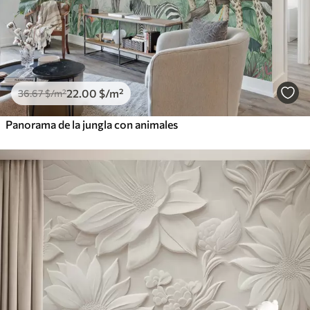
22
.00
$
/m²
36
.67
$
/m²
Panorama de la jungla con animales