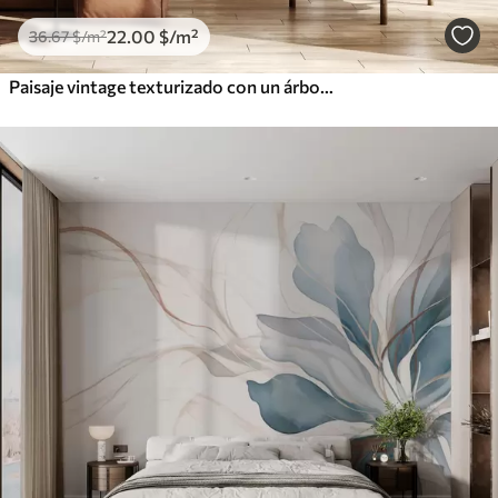
22
.00
$
/m²
36
.67
$
/m²
Paisaje vintage texturizado con un árbol cerca de un río y un cielo nublado, arte de la naturaleza en tonos sepia