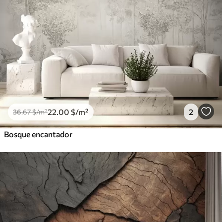
22
.00
$
/m²
2
36
.67
$
/m²
Bosque encantador