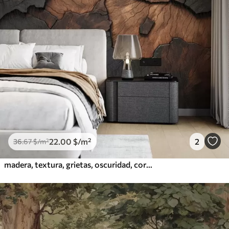
22
.00
$
/m²
2
36
.67
$
/m²
madera, textura, grietas, oscuridad, corteza, superficie