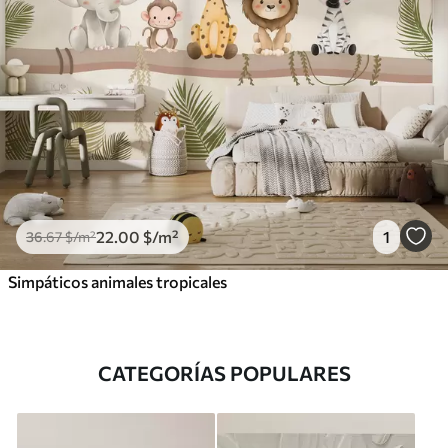
22
.00
$
/m²
1
36
.67
$
/m²
Simpáticos animales tropicales
CATEGORÍAS POPULARES