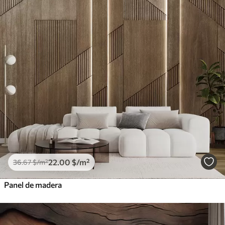
22
.00
$
/m²
36
.67
$
/m²
Panel de madera