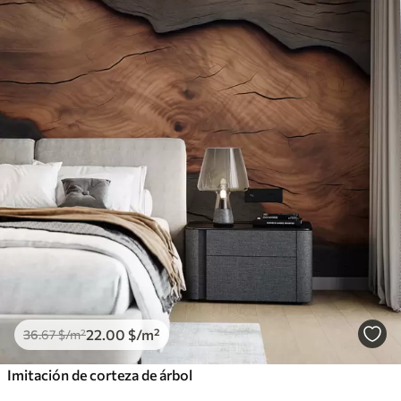
22
.00
$
/m²
36
.67
$
/m²
Imitación de corteza de árbol