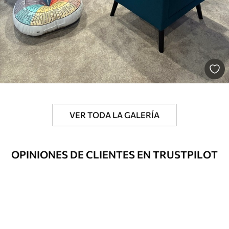
43
.33
26
.00
$
/m²
Vinilo Premium
48
.33
29
.00
$
/m²
VER TODA LA GALERÍA
OPINIONES DE CLIENTES EN TRUSTPILOT