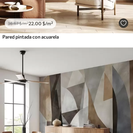
22
.00
$
/m²
36
.67
$
/m²
Pared pintada con acuarela