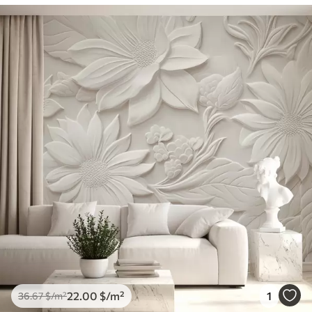
22
.00
$
/m²
1
36
.67
$
/m²