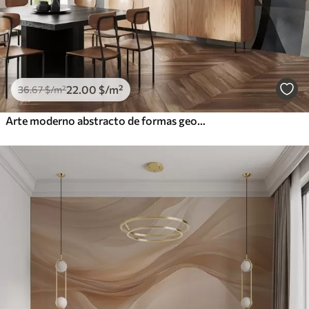
22
.00
$
/m²
36
.67
$
/m²
Arte moderno abstracto de formas geométricas texturadas en tonos marrones, grises y beige