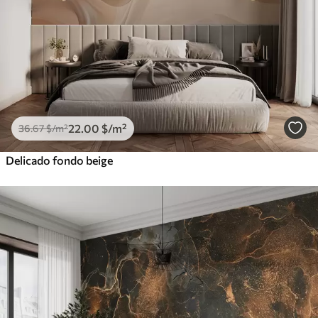
22
.00
$
/m²
36
.67
$
/m²
Delicado fondo beige