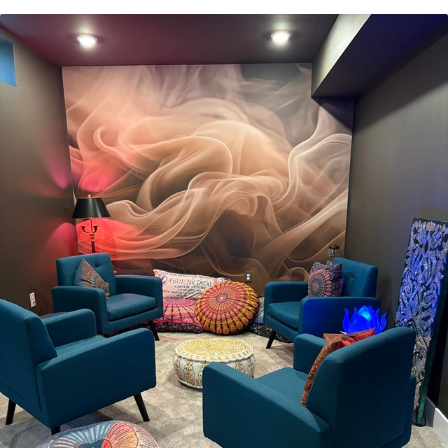
y/o adhesivo para empapelar.
Limpieza
Se puede limpiar suavemente con una
esponja suave. Los murales de pared con
recubrimiento de barniz pueden
limpiarse con agua.
Método de
Hasta 360 cm de altura: aplicación sin
aplicación
juntas.
Más de 360 cm de altura: aplicación con
solapamiento.
Materiales disponibles
Estándar
36
.67
22
.00
$
/m²
Premium