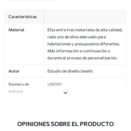
Características
Material
Elija entre tres materiales de alta calidad,
cada uno de ellos adecuado para
habitaciones y presupuestos diferentes.
Más información a continuación o
durante el proceso de personalización.
Autor
Estudio de diseño Uwalls
Número de
u96591
artículo
Producción
Impreso bajo pedido y entregado en
rollos de hasta 50 cm de ancho.
OPINIONES SOBRE EL PRODUCTO
Adicionalmente
Disponible con recubrimiento de barniz