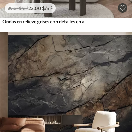
22
.00
$
/m²
36
.67
$
/m²
Ondas en relieve grises con detalles en amarillo