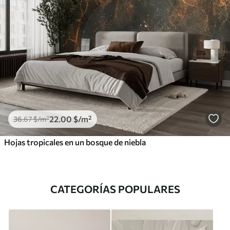
22
.00
$
/m²
36
.67
$
/m²
Hojas tropicales en un bosque de niebla
CATEGORÍAS POPULARES