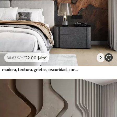
22
.00
$
/m²
2
36
.67
$
/m²
madera, textura, grietas, oscuridad, corteza, superficie