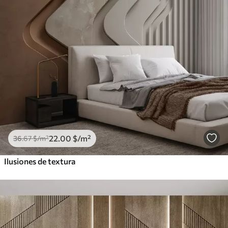
22
.00
$
/m²
36
.67
$
/m²
Ilusiones de textura