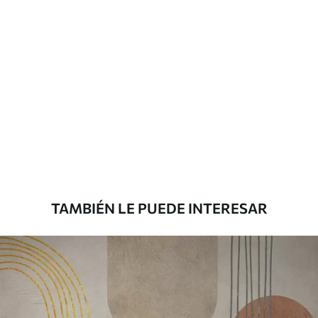
solapamiento.
Materiales disponibles
Estándar
36
.67
22
.00
$
/m²
Premium
43
.33
26
.00
$
/m²
TAMBIÉN LE PUEDE INTERESAR
Vinilo Premium
48
.33
29
.00
$
/m²