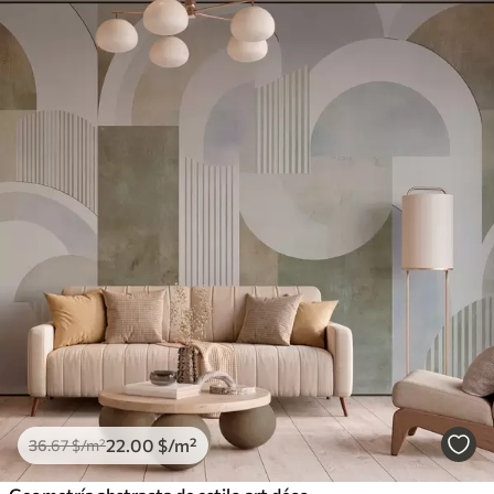
22
.00
$
/m²
36
.67
$
/m²