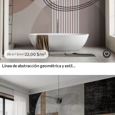
22
.00
$
/m²
36
.67
$
/m²
Línea de abstracción geométrica y estilo minimalista circular.