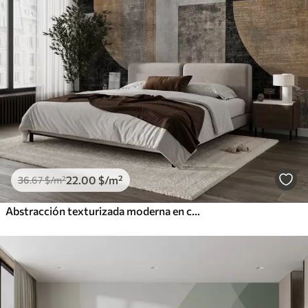
22
.00
$
/m²
36
.67
$
/m²
Abstracción texturizada moderna en colores negro y naranja