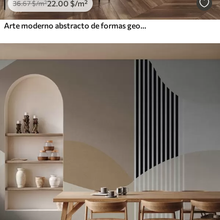
22
.00
$
/m²
36
.67
$
/m²
Arte moderno abstracto de formas geométricas texturadas en tonos marrones, grises y beige