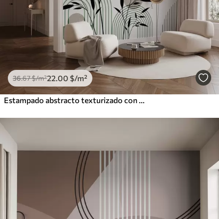
22
.00
$
/m²
36
.67
$
/m²
Estampado abstracto texturizado con formas geométricas, círculos y arcos y plantas negras y verdes sobre fondo blanco