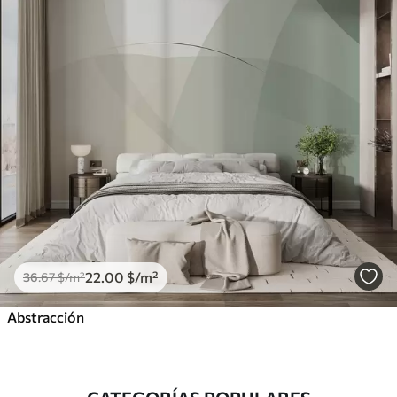
22
.00
$
/m²
36
.67
$
/m²
Abstracción