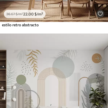
22
.00
$
/m²
36
.67
$
/m²
estilo retro abstracto