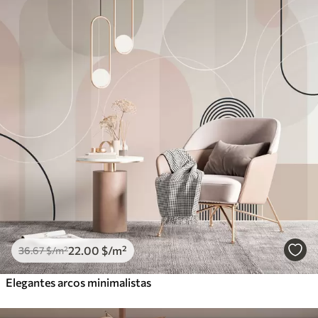
22
.00
$
/m²
36
.67
$
/m²
Elegantes arcos minimalistas