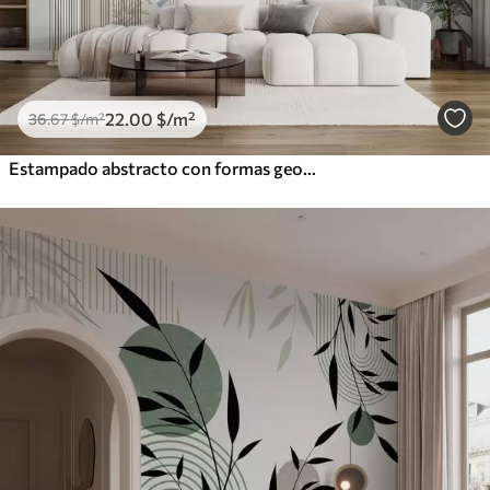
22
.00
$
/m²
36
.67
$
/m²
Estampado abstracto con formas geométricas, arcos y hojas tropicales sobre fondo blanco