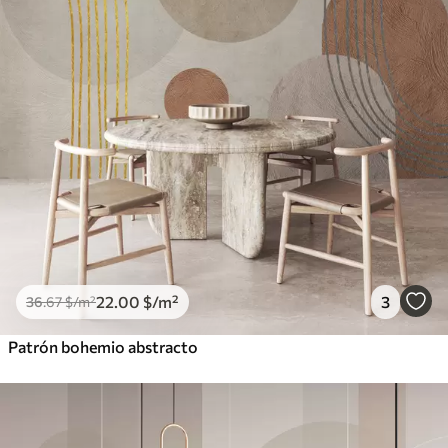
22
.00
$
/m²
3
36
.67
$
/m²
Patrón bohemio abstracto