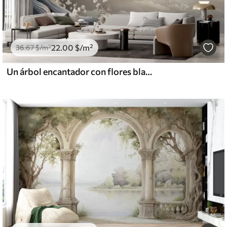
22
.00
$
/m²
36
.67
$
/m²
Un árbol encantador con flores blancas contra el fondo de nubes en un estilo interesante en delicados colores cálidos