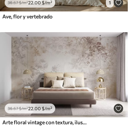
22
.00
$
/m²
1
36
.67
$
/m²
Ave, flor y vertebrado
22
.00
$
/m²
36
.67
$
/m²
Arte floral vintage con textura, ilustraciones de delicadas flores y hojas de jardín en estilo dibujo, suaves tonos pastel beige y sepia