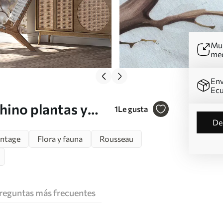
Mur
me
Env
Ec
hino plantas y
1
Le gusta
d
intage
Flora y fauna
Rousseau
reguntas más frecuentes