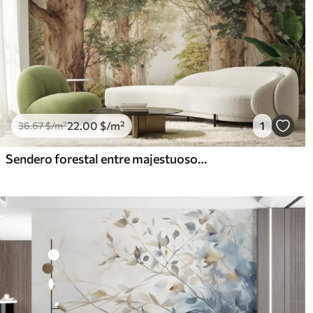
22
.00
$
/m²
1
36
.67
$
/m²
Sendero forestal entre majestuosos árboles en estilo acuarela