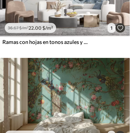
22
.00
$
/m²
1
36
.67
$
/m²
Ramas con hojas en tonos azules y marrones, fondo claro, suave y delicado, estilo acuarela