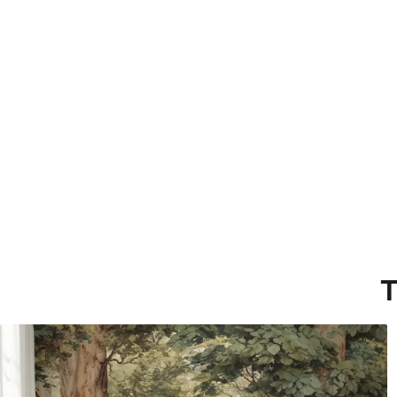
Más de 360 cm de altura: ap
Materiales disponibles
Estándar
Premium
36
.67
43
.33
22
.00
$
/m²
26
.00
$
/m²
T