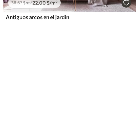
22
.00
$
/m²
36
.67
$
/m²
Antiguos arcos en el jardín