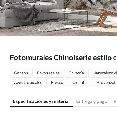
Fotomurales Chinoiserie estilo c
pavos reales Nr. u94849
Gansos
Pavos reales
Chinería
Naturaleza v
Aves tropicales
Fresco
Oriental
Provenzal
Especificaciones y material
Entrega y pago
P