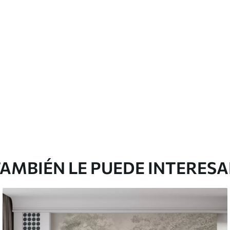
licación con solapamiento.
Vinilo Premium
48
.33
29
.00
$
/m²
AMBIÉN LE PUEDE INTERES