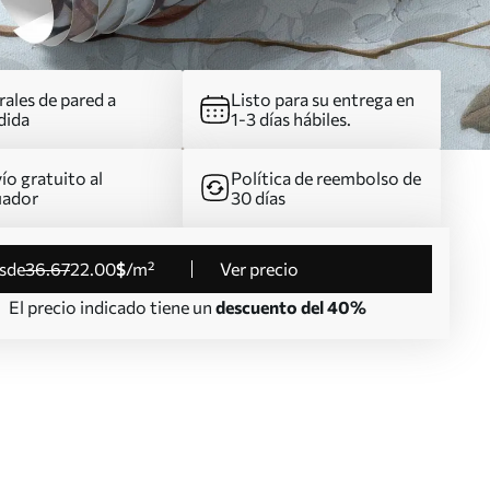
ales de pared a
Listo para su entrega en
dida
1-3 días hábiles.
ío gratuito al
Política de reembolso de
uador
30 días
esde
36
.67
22
.00
$
/m²
Ver precio
El precio indicado tiene un
descuento del 40%