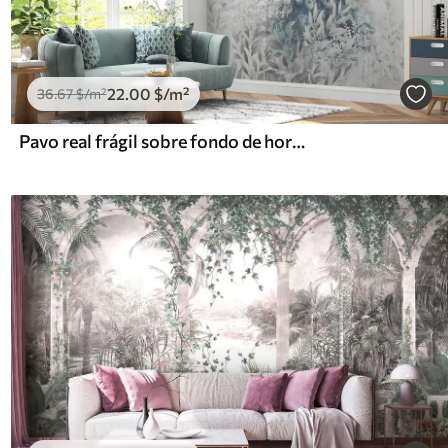
22
.00
$
/m²
36
.67
$
/m²
Pavo real frágil sobre fondo de hormigón grunge