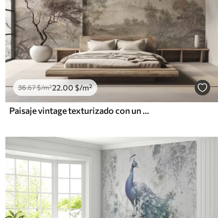
22
.00
$
/m²
36
.67
$
/m²
Paisaje vintage texturizado con un árbol cerca de un río y un cielo nublado, arte de la naturaleza en tonos sepia