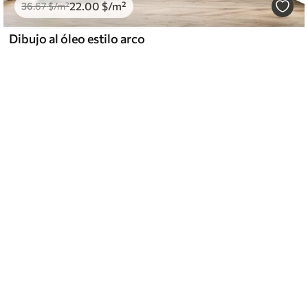
22
.00
$
/m²
36
.67
$
/m²
Dibujo al óleo estilo arco