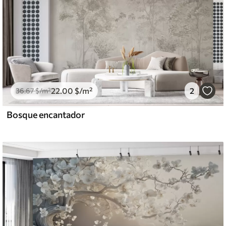
22
.00
$
/m²
2
36
.67
$
/m²
Bosque encantador