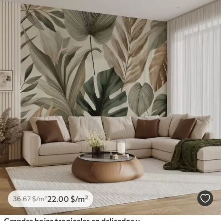
22
.00
$
/m²
36
.67
$
/m²
Grandes hojas tropicales en delicados y sobrios tonos pastel