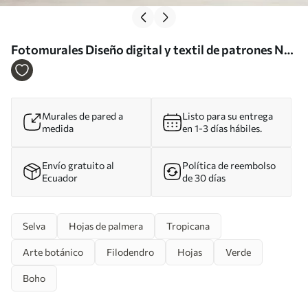
Fotomurales Diseño digital y textil de patrones Nr.
u94199
Murales de pared a
Listo para su entrega
medida
en 1-3 días hábiles.
Envío gratuito al
Política de reembolso
Ecuador
de 30 días
Selva
Hojas de palmera
Tropicana
Arte botánico
Filodendro
Hojas
Verde
Boho