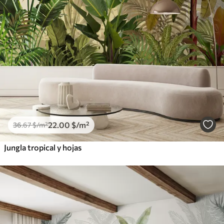
22
.00
$
/m²
36
.67
$
/m²
Jungla tropical y hojas