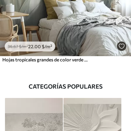
22
.00
$
/m²
36
.67
$
/m²
Hojas tropicales grandes de color verde pálido con tonos suaves y pasteles, obra de arte con textura
CATEGORÍAS POPULARES