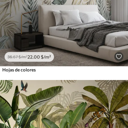
22
.00
$
/m²
36
.67
$
/m²
Hojas de colores