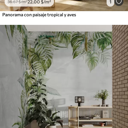
22
.00
$
/m²
1
36
.67
$
/m²
Panorama con paisaje tropical y aves