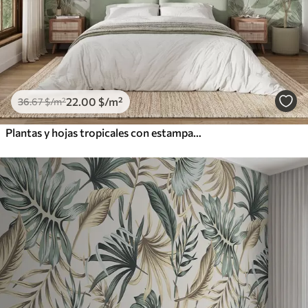
22
.00
$
/m²
36
.67
$
/m²
Plantas y hojas tropicales con estampado de jungla verde sobre fondo blanco