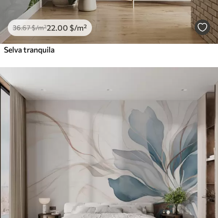
22
.00
$
/m²
36
.67
$
/m²
Selva tranquila