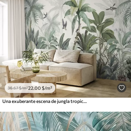
22
.00
$
/m²
36
.67
$
/m²
Una exuberante escena de jungla tropical con varias palmeras, hojas grandes y flores coloridas en primer plano