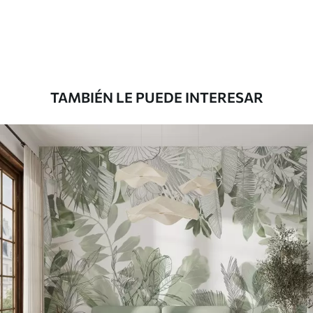
36
.67
22
.00
$
/m²
Premium
43
.33
26
.00
$
/m²
TAMBIÉN LE PUEDE INTERESAR
Vinilo Premium
48
.33
29
.00
$
/m²