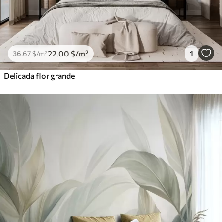
22
.00
$
/m²
1
36
.67
$
/m²
Delicada flor grande