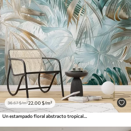
22
.00
$
/m²
36
.67
$
/m²
Un estampado floral abstracto tropical con grandes hojas de palmera en tonos azules y beige crea un ambiente exuberante