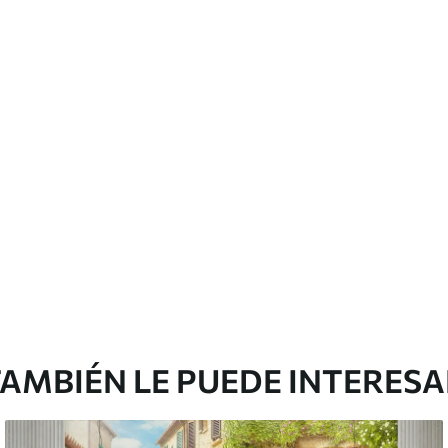
cación sin juntas.
licación con solapamiento.
Vinilo Premium
48
.33
29
.00
$
/m²
AMBIÉN LE PUEDE INTERES