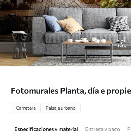
Fotomurales Planta, día e propi
Carretera
Paisaje urbano
Especificaciones y material
Entrega y pago
P