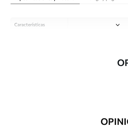
Características
Material
Elija entre tres materiales d
habitaciones y presupuestos
o durante el proceso de per
O
Autor
Estudio de diseño Uwalls
Número de artículo
u56770
Producción
Impreso bajo pedido y entre
Adicionalmente
Disponible con recubrimient
OPINI
Limpieza
Se puede limpiar suavemente
con recubrimiento de barniz