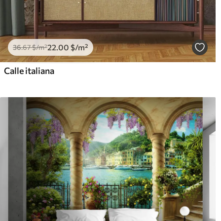
22
.00
$
/m²
36
.67
$
/m²
Calle italiana