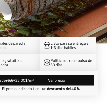
ales de pared a
Listo para su entrega en
dida
1-3 días hábiles.
ío gratuito al
Política de reembolso de
uador
30 días
esde
36
.67
22
.00
$
/m²
Ver precio
El precio indicado tiene un
descuento del 40%