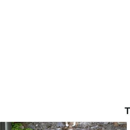
Método de aplicación
Hasta 360 cm de altura: apli
Más de 360 cm de altura: ap
Materiales disponibles
Estándar
Premium
36
.67
43
.33
22
.00
$
/m²
26
.00
$
/m²
T