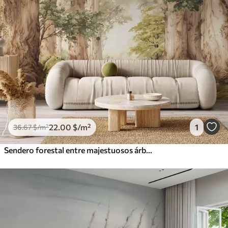
22
.00
$
/m²
1
36
.67
$
/m²
Sendero forestal entre majestuosos árboles en estilo acuarela