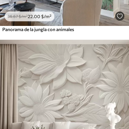
22
.00
$
/m²
36
.67
$
/m²
Panorama de la jungla con animales