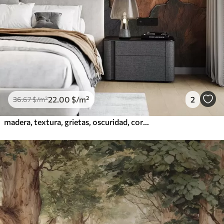
22
.00
$
/m²
2
36
.67
$
/m²
madera, textura, grietas, oscuridad, corteza, superficie