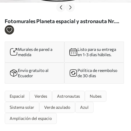
Fotomurales Planeta espacial y astronauta Nr.
w02104v1
Murales de pared a
Listo para su entrega
medida
en 1-3 días hábiles.
Envío gratuito al
Política de reembolso
Ecuador
de 30 días
Espacial
Verdes
Astronautas
Nubes
Sistema solar
Verde azulado
Azul
Ampliación del espacio