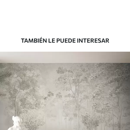
36
.67
22
.00
$
/m²
Premium
43
.33
26
.00
$
/m²
TAMBIÉN LE PUEDE INTERESAR
Vinilo Premium
48
.33
29
.00
$
/m²