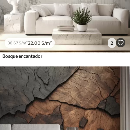
22
.00
$
/m²
2
36
.67
$
/m²
Bosque encantador