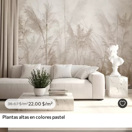
22
.00
$
/m²
36
.67
$
/m²
Plantas altas en colores pastel