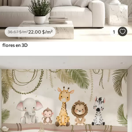
22
.00
$
/m²
1
36
.67
$
/m²
flores en 3D