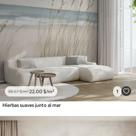
22
.00
$
/m²
1
36
.67
$
/m²
Hierbas suaves junto al mar