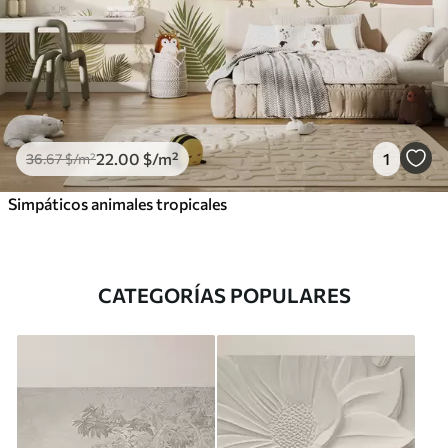
22
.00
$
/m²
1
36
.67
$
/m²
Simpáticos animales tropicales
CATEGORÍAS POPULARES