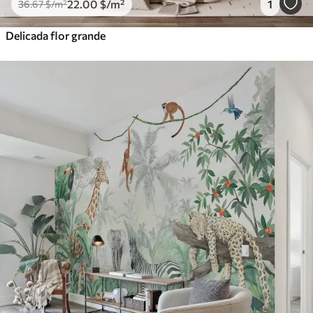
22
.00
$
/m²
1
36
.67
$
/m²
Delicada flor grande