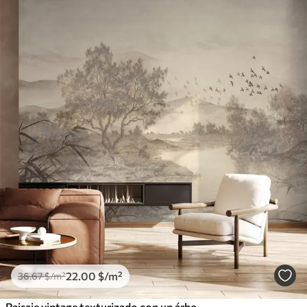
22
.00
$
/m²
36
.67
$
/m²
Paisaje vintage texturizado con un árbol cerca de un río y un cielo nublado, arte de la naturaleza en tonos sepia