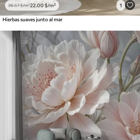
22
.00
$
/m²
1
36
.67
$
/m²
Hierbas suaves junto al mar