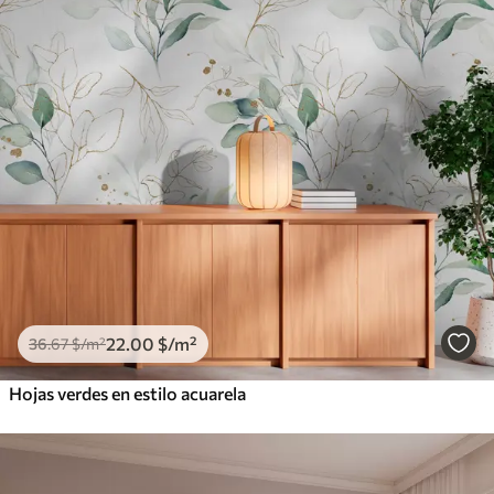
22
.00
$
/m²
36
.67
$
/m²
Hojas verdes en estilo acuarela