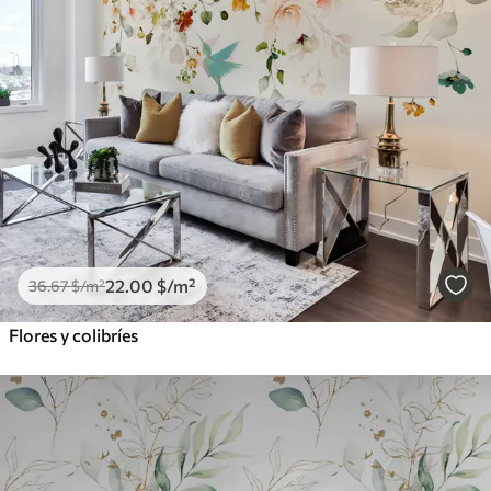
22
.00
$
/m²
36
.67
$
/m²
Flores y colibríes