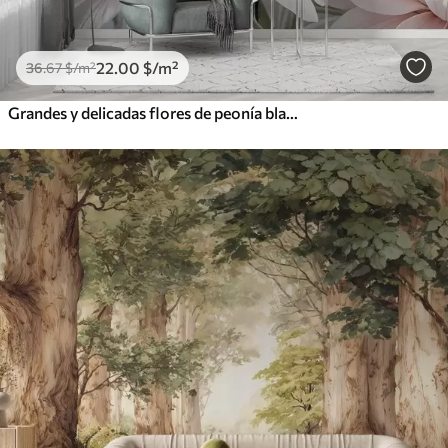
22
.00
$
/m²
36
.67
$
/m²
Grandes y delicadas flores de peonía blancas y rosas con pétalos suaves y esponjosos sobre un fondo gris difuminado