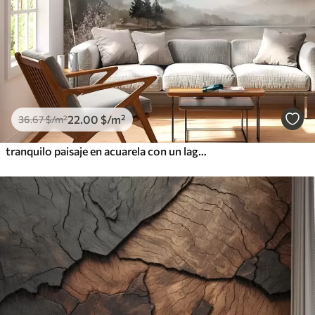
22
.00
$
/m²
36
.67
$
/m²
tranquilo paisaje en acuarela con un lago y un árbol en flor