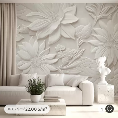
22
.00
$
/m²
1
36
.67
$
/m²