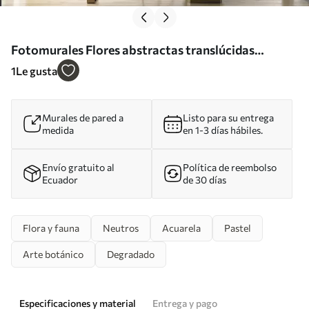
Fotomurales Flores abstractas translúcidas
acuarela líquida Nr. w01781
1
Le gusta
Murales de pared a
Listo para su entrega
medida
en 1-3 días hábiles.
Envío gratuito al
Política de reembolso
Ecuador
de 30 días
Flora y fauna
Neutros
Acuarela
Pastel
Arte botánico
Degradado
Especificaciones y material
Entrega y pago