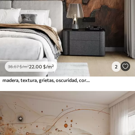
22
.00
$
/m²
2
36
.67
$
/m²
madera, textura, grietas, oscuridad, corteza, superficie