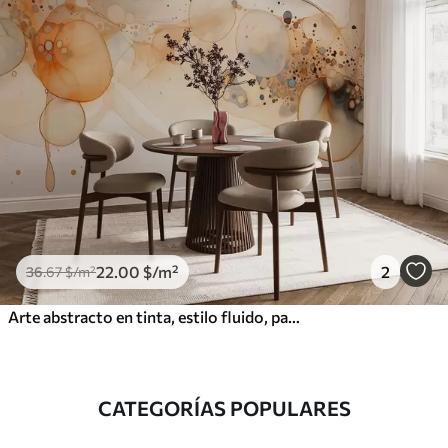
22
.00
$
/m²
2
36
.67
$
/m²
Arte abstracto en tinta, estilo fluido, paleta de colores beige
CATEGORÍAS POPULARES