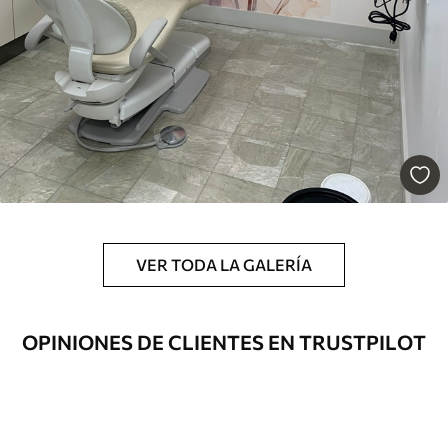
Premium
43
.33
26
.00
$
/m²
Vinilo Premium
48
.33
29
.00
$
/m²
VER TODA LA GALERÍA
OPINIONES DE CLIENTES EN TRUSTPILOT