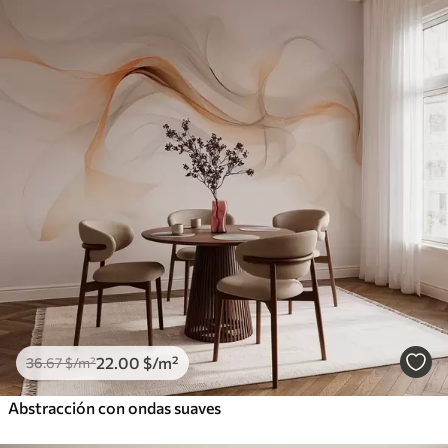
22
.00
$
/m²
36
.67
$
/m²
Abstracción con ondas suaves