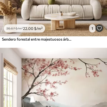
22
.00
$
/m²
1
36
.67
$
/m²
Sendero forestal entre majestuosos árboles en estilo acuarela